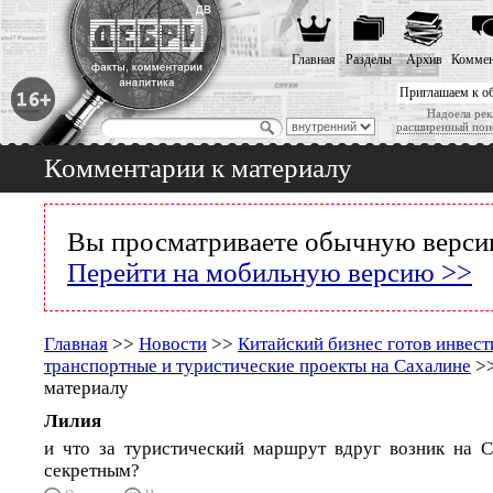
Главная
Разделы
Архив
Коммен
Приглашаем к о
Надоела рек
расширенный пои
Комментарии к материалу
Вы просматриваете обычную версию
Перейти на мобильную версию >>
Главная
>>
Новости
>>
Китайский бизнес готов инвест
транспортные и туристические проекты на Сахалине
>>
материалу
Лилия
и что за туристический маршрут вдруг возник на 
секретным?