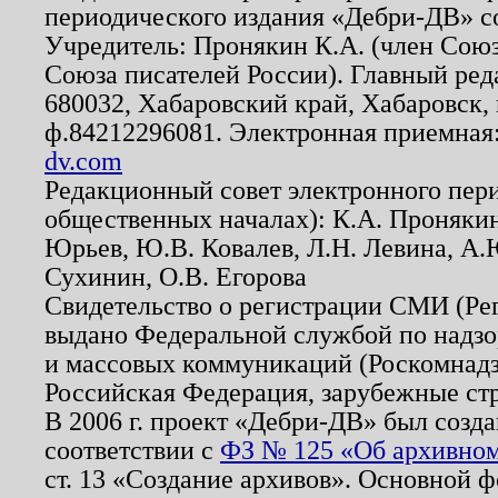
периодического издания «Дебри-ДВ» с
Учредитель: Пронякин К.А. (член Союз
Союза писателей России). Главный ред
680032, Хабаровский край, Хабаровск, п
ф.84212296081. Электронная приемная
dv.com
Редакционный совет электронного пер
общественных началах): К.А. Проняки
Юрьев, Ю.В. Ковалев, Л.Н. Левина, А.
Сухинин, О.В. Егорова
Свидетельство о регистрации СМИ (Р
выдано Федеральной службой по надзо
и массовых коммуникаций (Роскомнадзо
Российская Федерация, зарубежные ст
В 2006 г. проект «Дебри-ДВ» был созда
соответствии с
ФЗ № 125 «Об архивном
ст. 13 «Создание архивов». Основной ф