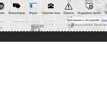
хив
Комментарии
Форум
Обратная связь
Правила
Поддержать проект
М
Приглашаем к обсуждению:
Трил
Надоела реклама? Зарегистри
ск