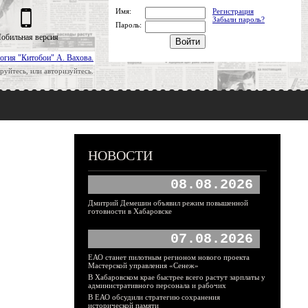
Имя:
Регистрация
Забыли пароль?
Пароль:
обильная версия
огия "Китобои" А. Вахова.
руйтесь, или авторизуйтесь.
НОВОСТИ
08.08.2026
Дмитрий Демешин объявил режим повышенной
готовности в Хабаровске
07.08.2026
ЕАО станет пилотным регионом нового проекта
Мастерской управления «Сенеж»
В Хабаровском крае быстрее всего растут зарплаты у
административного персонала и рабочих
В ЕАО обсудили стратегию сохранения
исторической памяти