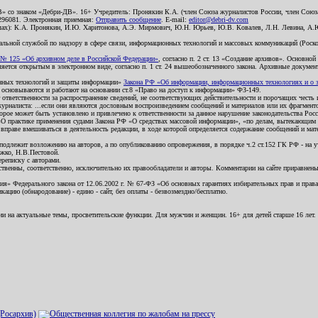
В» со знаком «Дебри-ДВ». 16+ Учредитель: Пронякин К.А. (член Союза журналистов России, член Союза
2296081. Электронная приемная:
Отправить сообщение
. E-mail:
editor@debri-dv.com
алах): К.А. Пронякин, И.Ю. Харитонова, А.Э. Мирмович, Ю.Н. Юрьев, Ю.В. Ковалев, Л.Н. Левина, А.
льной службой по надзору в сфере связи, информационных технологий и массовых коммуникаций (Роском
№ 125 «Об архивном деле в Российской Федерации»
, согласно п. 2 ст. 13 «Создание архивов». Основно
ется открытым в электронном виде, согласно п. 1 ст. 24 вышеобозначенного закона. Архивные документы 
ионных технологий и защиты информации»
Закона РФ «Об информации, информационных технологиях и о за
я основываются и работают на основании ст.8 «Право на доступ к информации» ФЗ-149.
 ответственности за распространение сведений, не соответствующих действительности и порочащих чест
урналиста: ...если они являются дословным воспроизведением сообщений и материалов или их фрагмент
орое может быть установлено и привлечено к ответственности за данное нарушение законодательства Рос
«О практике применения судами Закона РФ «О средствах массовой информации», «по делам, вытекающим 
вправе вмешиваться в деятельность редакции, в ходе которой определяется содержание сообщений и мат
одлежит возложению на авторов, а по опубликованию опровержения, в порядке ч.2 ст.152 ГК РФ - на уч
ожко, Н.В.Пестовой.
ереписку с авторами.
тственны, соответственно, исключительно их правообладатели и авторы. Комментарии на сайте приравне
я» Федерального закона от 12.06.2002 г. № 67-ФЗ «Об основных гарантиях избирательных прав и права н
ацию (обнародование) - едино - сайт, без оплаты - безвозмездно/бесплатно.
ии на актуальные темы, просветительские функции. Для мужчин и женщин. 16+ для детей старше 16 лет.