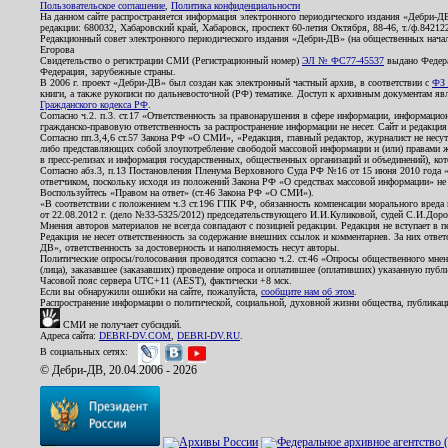
Пользовательское соглашение
,
Политика конфиденциальности
На данном сайте распространяется информация электронного периодического издания «Дебри-Д
редакции: 680032, Хабаровский край, Хабаровск, проспект 60-летия Октября, 88-46, т./ф.8421
Редакционный совет электронного периодического издания «Дебри-ДВ» (на общественных нач
Егорова
Свидетельство о регистрации СМИ (Регистрационный номер)
ЭЛ № ФС77-45537
выдано Федера
Федерация, зарубежные страны.
В 2006 г. проект «Дебри-ДВ» был создан как электронный частный архив, в соответствии с
ФЗ 
книги, а также рукописи по дальневосточной (РФ) тематике. Доступ к архивным документам явля
Гражданского кодекса РФ
.
Согласно ч.2. п.3. ст.17 «Ответственность за правонарушения в сфере информации, информац
гражданско-правовую ответственность за распространение информации не несет. Сайт и редакци
Согласно пп.3,4,6 ст.57 Закона РФ «О СМИ», «Редакция, главный редактор, журналист не несут
либо представляющих собой злоупотребление свободой массовой информации и (или) правами ж
в пресс-релизах и информация государственных, общественных организаций и объединений), кот
Согласно абз.3, п.13 Постановления Пленума Верховного Суда РФ №16 от 15 июня 2010 года 
ответчиком, поскольку исходя из положений Закона РФ «О средствах массовой информации» не 
Воспользуйтесь «Правом на ответ» (ст.46 Закона РФ «О СМИ»).
«В соответствии с положением ч.3 ст.196 ГПК РФ, обязанность компенсации морального вреда п
от 22.08.2012 г. (дело №33-5325/2012) председательствующего И.И.Куликовой, судей С.И.Дор
Мнения авторов материалов не всегда совпадают с позицией редакции. Редакция не вступает в п
Редакция не несет ответственность за содержание внешних ссылок и комментариев. За них отве
ДВ», ответственность за достоверность и наполняемость несут авторы.
Политические опросы/голосования проводятся согласно ч.2. ст.46 «Опросы общественного мнени
(лица), заказавшее (заказавших) проведение опроса и оплатившее (оплативших) указанную публик
Часовой пояс сервера UTC+11 (AEST), фактически +8 мск.
Если вы обнаружили ошибки на сайте, пожалуйста,
сообщите нам об этом
.
Распространение информации о политической, социальной, духовной жизни общества, публикац
СМИ не получает субсидий.
Адреса сайта:
DEBRI-DV.COM
,
DEBRI-DV.RU
.
В социальных сетях:
© Дебри-ДВ, 20.04.2006 - 2026