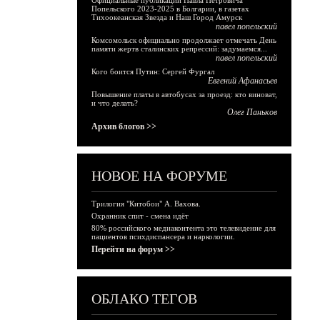
Официальные публикации Павла Петровича
Попельского 2023-2025 в Болгарии, в газетах
Тихоокеанская Звезда и Наш Город Амурск
павел попельский
Комсомольск официально продолжает отмечать День
памяти жертв сталинских репрессий: задумаемся...
павел попельский
Кого боится Путин: Сергей Фургал
Евгений Афанасьев
Повышение платы в автобусах за проезд: кто виноват,
и что делать?
Олег Паньков
Архив блогов >>
НОВОЕ НА ФОРУМЕ
Трилогия "Китобои" А. Вахова.
Охранник спит - смена идёт
80% российского медиаконтента это телевидение для
пациентов психдиспансера и наркологии.
Перейти на форум >>
ОБЛАКО ТЕГОВ