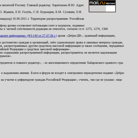
 писателей России). Главный редактор: Харитонова И.Ю. Адрес
Ю. Жданов, Е.Н. Голубь, С.Н. Бурындин, Б.М. Сухинин, О.В.
надзор) 16.06.2011 г. Территория распространения: Российская
й фонд архива составляют публикации газет и журналов, изданные
к частной собственности редакции не относятся, согласно ст.ст. 1275, 1276, 1306
щите информации» (ФЗ-149 от 27.07.06 г.)
архив «Дебри-ДВ», хранящий информацию,
ь и достоинство граждан и организаций, либо ущемляющих права и законные интересы граждан,
ов, распространенных другим средством массовой информации (а также сообщения, переданные
сийской Федерации о средствах массовой информации».
из содержания распространенной информации, распространитель не является надлежащим
ериалов».
редителя и главного редактор», - из апелляционного определения Хабаровского краевого суда
ны к выражению мнения. Блоги и форум не входят в электронное периодическое издание «Дебри-
а участие в референдуме граждан Российской Федерации»; считать, там где не указано: лицо