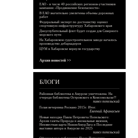
ЕАО - в числе 40 российских регионов-участников
кампании «Продвижение безопасности»
В ЕАО значительно увеличены объемы дорожных
работ
Федеральный эксперт по достоинству оценил
спортивную инфраструктуру Хабаровского края
Дноуглубительный флот будет создан для Северного
морского пути
На Хабаровском судостроительном заводе началось
производство дебаркадеров
ЦУМ в Хабаровске вернули государству
Архив новостей >>
БЛОГИ
Районная библиотека в Амурске уничтожена. На
очереди библиотека Островского в Комсомольске?!
павел попельский
Голая вечеринка Роснано 2015г. Итог.
Евгений Афанасьев
Новые находки Павла Петровича Попельского:
Архив газеты Природа и аномальные явления,
Неизвестная карта НижнеАмурЛага и Последние
выставки автора в Амурске по 2025
павел попельский