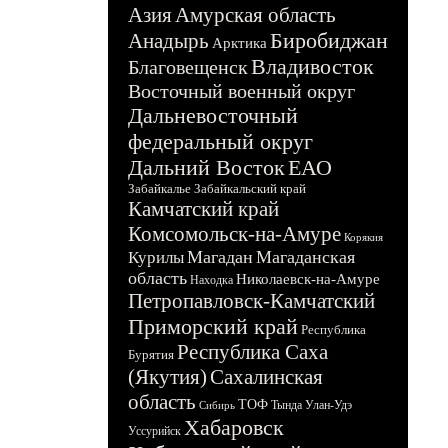
Азия
Амурская область
Биробиджан
Анадырь
Арктика
Владивосток
Благовещенск
Восточный военный округ
Дальневосточный
федеральный округ
Дальний Восток
ЕАО
Забайкалье
Забайкальский край
Камчатский край
Комсомольск-на-Амуре
Корякия
Магадан
Магаданская
Курилы
область
Николаевск-на-Амуре
Находка
Петропавловск-Камчатский
Приморский край
Республика
Республика Саха
Бурятия
(Якутия)
Сахалинская
область
ТОФ
Тында
Улан-Удэ
Сибирь
Хабаровск
Уссурийск