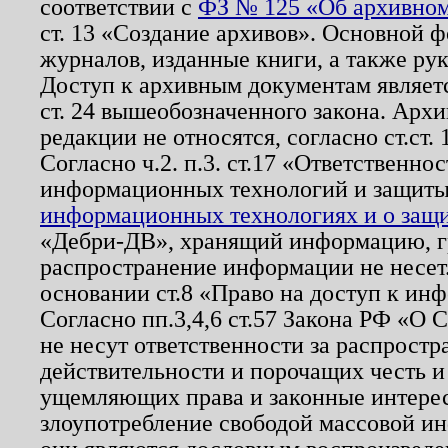
соответствии с
ФЗ № 125 «Об архивном
ст. 13 «Создание архивов». Основной ф
журналов, изданные книги, а также ру
Доступ к архивным документам являетс
ст. 24 вышеобозначенного закона. Арх
редакции не относятся, согласно ст.ст. 
Согласно ч.2. п.3. ст.17 «Ответственн
информационных технологий и защит
информационных технологиях и о защит
«Дебри-ДВ», хранящий информацию, гр
распространение информации не несет.
основании ст.8 «Право на доступ к ин
Согласно пп.3,4,6 ст.57 Закона РФ «О
не несут ответственности за распрост
действительности и порочащих честь и
ущемляющих права и законные интере
злоупотребление свободой массовой ин