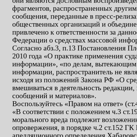
они являются дословным воспроизведе
фрагментов, распространенных другим
сообщения, переданные в пресс-релиза
общественных организаций и объединен
привлечено к ответственности за данн
Федерации о средствах массовой инфо
Согласно абз.3, п.13 Постановления П
2010 года «О практике применения суд
информации», «по делам, вытекающим
информации, распространитель не явл
исходя из положений Закона РФ «О ср
вмешиваться в деятельность редакции, 
сообщений и материалов».
Воспользуйтесь «Правом на ответ» (ст
«В соответствии с положением ч.3 ст.
морального вреда подлежит возложению
опровержения, в порядке ч.2 ст.152 ГК 
апелляционного определения Хабаровско