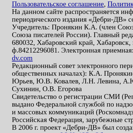
Пользовательское соглашение
,
Политик
На данном сайте распространяется ин
периодического издания «Дебри-ДВ» с
Учредитель: Пронякин К.А. (член Союз
Союза писателей России). Главный ред
680032, Хабаровский край, Хабаровск, п
ф.84212296081. Электронная приемная
dv.com
Редакционный совет электронного пер
общественных началах): К.А. Проняки
Юрьев, Ю.В. Ковалев, Л.Н. Левина, А.
Сухинин, О.В. Егорова
Свидетельство о регистрации СМИ (Р
выдано Федеральной службой по надзо
и массовых коммуникаций (Роскомнадзо
Российская Федерация, зарубежные ст
В 2006 г. проект «Дебри-ДВ» был созда