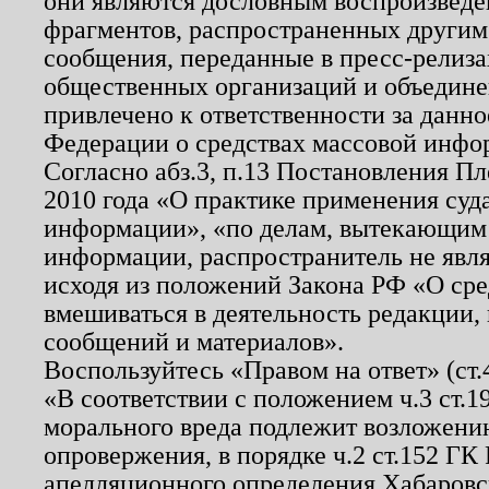
они являются дословным воспроизведе
фрагментов, распространенных другим
сообщения, переданные в пресс-релиза
общественных организаций и объединен
привлечено к ответственности за данн
Федерации о средствах массовой инфо
Согласно абз.3, п.13 Постановления П
2010 года «О практике применения суд
информации», «по делам, вытекающим
информации, распространитель не явл
исходя из положений Закона РФ «О ср
вмешиваться в деятельность редакции, 
сообщений и материалов».
Воспользуйтесь «Правом на ответ» (ст
«В соответствии с положением ч.3 ст.
морального вреда подлежит возложению
опровержения, в порядке ч.2 ст.152 ГК 
апелляционного определения Хабаровско