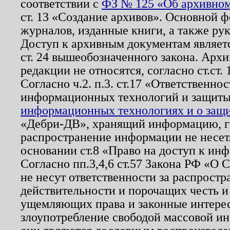
соответствии с
ФЗ № 125 «Об архивном
ст. 13 «Создание архивов». Основной ф
журналов, изданные книги, а также ру
Доступ к архивным документам являетс
ст. 24 вышеобозначенного закона. Арх
редакции не относятся, согласно ст.ст. 
Согласно ч.2. п.3. ст.17 «Ответственн
информационных технологий и защит
информационных технологиях и о защит
«Дебри-ДВ», хранящий информацию, гр
распространение информации не несет.
основании ст.8 «Право на доступ к ин
Согласно пп.3,4,6 ст.57 Закона РФ «О
не несут ответственности за распрост
действительности и порочащих честь и
ущемляющих права и законные интере
злоупотребление свободой массовой ин