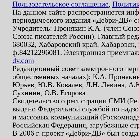
Пользовательское соглашение
,
Политик
На данном сайте распространяется ин
периодического издания «Дебри-ДВ» с
Учредитель: Пронякин К.А. (член Союз
Союза писателей России). Главный ред
680032, Хабаровский край, Хабаровск, п
ф.84212296081. Электронная приемная
dv.com
Редакционный совет электронного пер
общественных началах): К.А. Проняки
Юрьев, Ю.В. Ковалев, Л.Н. Левина, А.
Сухинин, О.В. Егорова
Свидетельство о регистрации СМИ (Р
выдано Федеральной службой по надзо
и массовых коммуникаций (Роскомнадзо
Российская Федерация, зарубежные ст
В 2006 г. проект «Дебри-ДВ» был созда