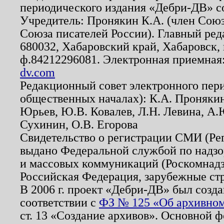
периодического издания «Дебри-ДВ» с
Учредитель: Пронякин К.А. (член Союз
Союза писателей России). Главный ред
680032, Хабаровский край, Хабаровск, п
ф.84212296081. Электронная приемная
dv.com
Редакционный совет электронного пер
общественных началах): К.А. Проняки
Юрьев, Ю.В. Ковалев, Л.Н. Левина, А.
Сухинин, О.В. Егорова
Свидетельство о регистрации СМИ (Р
выдано Федеральной службой по надзо
и массовых коммуникаций (Роскомнадзо
Российская Федерация, зарубежные ст
В 2006 г. проект «Дебри-ДВ» был созда
соответствии с
ФЗ № 125 «Об архивном
ст. 13 «Создание архивов». Основной ф