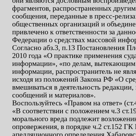
они являются дословным воспроизведе
фрагментов, распространенных другим
сообщения, переданные в пресс-релиза
общественных организаций и объединен
привлечено к ответственности за данн
Федерации о средствах массовой инфо
Согласно абз.3, п.13 Постановления П
2010 года «О практике применения суд
информации», «по делам, вытекающим
информации, распространитель не явл
исходя из положений Закона РФ «О ср
вмешиваться в деятельность редакции, 
сообщений и материалов».
Воспользуйтесь «Правом на ответ» (ст
«В соответствии с положением ч.3 ст.
морального вреда подлежит возложению
опровержения, в порядке ч.2 ст.152 ГК 
апелляционного определения Хабаровско