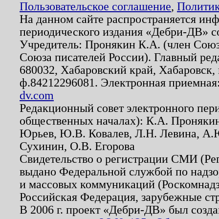
Пользовательское соглашение
,
Политик
На данном сайте распространяется ин
периодического издания «Дебри-ДВ» с
Учредитель: Пронякин К.А. (член Союз
Союза писателей России). Главный ред
680032, Хабаровский край, Хабаровск, п
ф.84212296081. Электронная приемная
dv.com
Редакционный совет электронного пер
общественных началах): К.А. Проняки
Юрьев, Ю.В. Ковалев, Л.Н. Левина, А.
Сухинин, О.В. Егорова
Свидетельство о регистрации СМИ (Р
выдано Федеральной службой по надзо
и массовых коммуникаций (Роскомнадзо
Российская Федерация, зарубежные ст
В 2006 г. проект «Дебри-ДВ» был созда