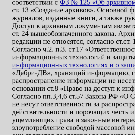
соответствии с
ФЗ № 125 «Об архивном
ст. 13 «Создание архивов». Основной ф
журналов, изданные книги, а также ру
Доступ к архивным документам являетс
ст. 24 вышеобозначенного закона. Арх
редакции не относятся, согласно ст.ст. 
Согласно ч.2. п.3. ст.17 «Ответственн
информационных технологий и защит
информационных технологиях и о защит
«Дебри-ДВ», хранящий информацию, гр
распространение информации не несет.
основании ст.8 «Право на доступ к ин
Согласно пп.3,4,6 ст.57 Закона РФ «О
не несут ответственности за распрост
действительности и порочащих честь и
ущемляющих права и законные интере
злоупотребление свободой массовой ин