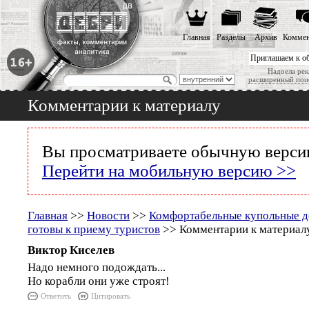
Главная
Разделы
Архив
Коммен
Приглашаем к о
Надоела рек
расширенный пои
Комментарии к материалу
Вы просматриваете обычную версию
Перейти на мобильную версию >>
Главная
>>
Новости
>>
Комфортабельные купольные д
готовы к приему туристов
>> Комментарии к материал
Виктор Киселев
Надо немного подождать...
Но корабли они уже строят!
Ответить
Цитировать