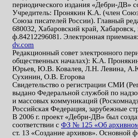
периодического издания «Дебри-ДВ» с
Учредитель: Пронякин К.А. (член Союз
Союза писателей России). Главный ред
680032, Хабаровский край, Хабаровск, п
ф.84212296081. Электронная приемная
dv.com
Редакционный совет электронного пер
общественных началах): К.А. Проняки
Юрьев, Ю.В. Ковалев, Л.Н. Левина, А.
Сухинин, О.В. Егорова
Свидетельство о регистрации СМИ (Р
выдано Федеральной службой по надзо
и массовых коммуникаций (Роскомнадзо
Российская Федерация, зарубежные ст
В 2006 г. проект «Дебри-ДВ» был созда
соответствии с
ФЗ № 125 «Об архивном
ст. 13 «Создание архивов». Основной ф