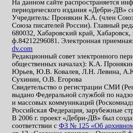
На данном сайте распространяется ин
периодического издания «Дебри-ДВ» с
Учредитель: Пронякин К.А. (член Союз
Союза писателей России). Главный ред
680032, Хабаровский край, Хабаровск, п
ф.84212296081. Электронная приемная
dv.com
Редакционный совет электронного пер
общественных началах): К.А. Проняки
Юрьев, Ю.В. Ковалев, Л.Н. Левина, А.
Сухинин, О.В. Егорова
Свидетельство о регистрации СМИ (Р
выдано Федеральной службой по надзо
и массовых коммуникаций (Роскомнадзо
Российская Федерация, зарубежные ст
В 2006 г. проект «Дебри-ДВ» был созда
соответствии с
ФЗ № 125 «Об архивном