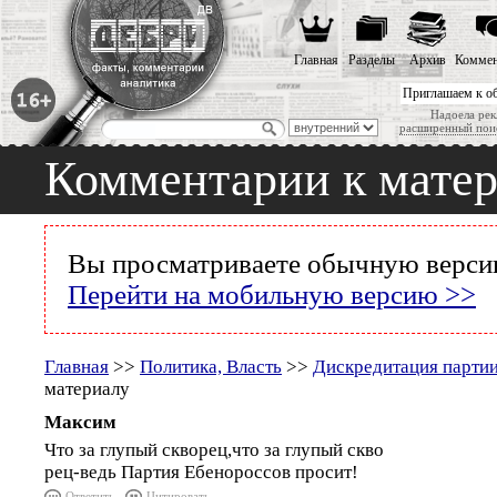
Главная
Разделы
Архив
Коммен
Приглашаем к о
Надоела рек
расширенный пои
Комментарии к мате
Вы просматриваете обычную версию
Перейти на мобильную версию >>
Главная
>>
Политика, Власть
>>
Дискредитация парти
материалу
Максим
Что за глупый скворец,что за глупый скво
рец-ведь Партия Ебенороссов просит!
Ответить
Цитировать