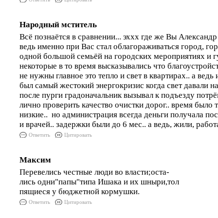
Народный мститель
Всё познаётся в сравнении... эххх где же Вы Александр
ведь именно при Вас стал облагораживаться город, го
одной большой семьёй на городских мероприятиях и гу
некоторые в то время высказывались что благоустройс
не нужны главное это тепло и свет в квартирах.. а ведь
был самый жестокий энергокризис когда свет давали на 2
после пурги градоначальник вызывал к подъезду потр
лично проверить качество очистки дорог.. время было 
низкие.. но администрация всегда деньги получала по
и врачей.. задержки были до 6 мес.. а ведь, жили, раб
Ответить
Цитировать
Максим
Перевелись честные люди во власти;оста-
лись одни"папы"типа Ишака и их шныри,тол
пящиеся у бюджетной кормушки.
Ответить
Цитировать