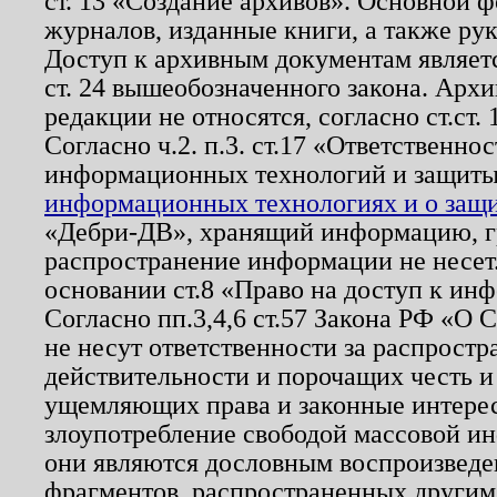
ст. 13 «Создание архивов». Основной ф
журналов, изданные книги, а также ру
Доступ к архивным документам являетс
ст. 24 вышеобозначенного закона. Арх
редакции не относятся, согласно ст.ст. 
Согласно ч.2. п.3. ст.17 «Ответственн
информационных технологий и защит
информационных технологиях и о защит
«Дебри-ДВ», хранящий информацию, гр
распространение информации не несет.
основании ст.8 «Право на доступ к ин
Согласно пп.3,4,6 ст.57 Закона РФ «О
не несут ответственности за распрост
действительности и порочащих честь и
ущемляющих права и законные интере
злоупотребление свободой массовой ин
они являются дословным воспроизведе
фрагментов, распространенных другим