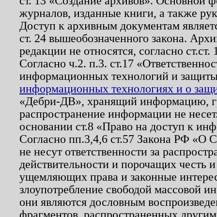
ст. 13 «Создание архивов». Основной ф
журналов, изданные книги, а также ру
Доступ к архивным документам являетс
ст. 24 вышеобозначенного закона. Арх
редакции не относятся, согласно ст.ст. 
Согласно ч.2. п.3. ст.17 «Ответственн
информационных технологий и защит
информационных технологиях и о защит
«Дебри-ДВ», хранящий информацию, гр
распространение информации не несет.
основании ст.8 «Право на доступ к ин
Согласно пп.3,4,6 ст.57 Закона РФ «О
не несут ответственности за распрост
действительности и порочащих честь и
ущемляющих права и законные интере
злоупотребление свободой массовой ин
они являются дословным воспроизведе
фрагментов, распространенных другим