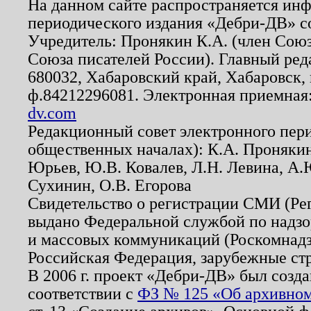
На данном сайте распространяется ин
периодического издания «Дебри-ДВ» с
Учредитель: Пронякин К.А. (член Союз
Союза писателей России). Главный ред
680032, Хабаровский край, Хабаровск, п
ф.84212296081. Электронная приемная
dv.com
Редакционный совет электронного пер
общественных началах): К.А. Проняки
Юрьев, Ю.В. Ковалев, Л.Н. Левина, А.
Сухинин, О.В. Егорова
Свидетельство о регистрации СМИ (Р
выдано Федеральной службой по надзо
и массовых коммуникаций (Роскомнадзо
Российская Федерация, зарубежные ст
В 2006 г. проект «Дебри-ДВ» был созда
соответствии с
ФЗ № 125 «Об архивном