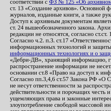
соответствии с
ФЗ № 125 «Об архивном
ст. 13 «Создание архивов». Основной ф
журналов, изданные книги, а также ру
Доступ к архивным документам являетс
ст. 24 вышеобозначенного закона. Арх
редакции не относятся, согласно ст.ст. 
Согласно ч.2. п.3. ст.17 «Ответственн
информационных технологий и защит
информационных технологиях и о защит
«Дебри-ДВ», хранящий информацию, гр
распространение информации не несет.
основании ст.8 «Право на доступ к ин
Согласно пп.3,4,6 ст.57 Закона РФ «О
не несут ответственности за распрост
действительности и порочащих честь и
ущемляющих права и законные интере
злоупотребление свободой массовой ин