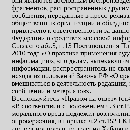
они являются дословным воспроизведе
фрагментов, распространенных другим
сообщения, переданные в пресс-релиза
общественных организаций и объединен
привлечено к ответственности за данн
Федерации о средствах массовой инфо
Согласно абз.3, п.13 Постановления П
2010 года «О практике применения суд
информации», «по делам, вытекающим
информации, распространитель не явл
исходя из положений Закона РФ «О ср
вмешиваться в деятельность редакции, 
сообщений и материалов».
Воспользуйтесь «Правом на ответ» (ст
«В соответствии с положением ч.3 ст.
морального вреда подлежит возложению
опровержения, в порядке ч.2 ст.152 ГК 
апелляционного определения Хабаровско