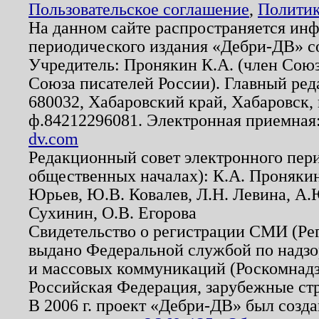
Пользовательское соглашение
,
Политик
На данном сайте распространяется ин
периодического издания «Дебри-ДВ» с
Учредитель: Пронякин К.А. (член Союз
Союза писателей России). Главный ред
680032, Хабаровский край, Хабаровск, п
ф.84212296081. Электронная приемная
dv.com
Редакционный совет электронного пер
общественных началах): К.А. Проняки
Юрьев, Ю.В. Ковалев, Л.Н. Левина, А.
Сухинин, О.В. Егорова
Свидетельство о регистрации СМИ (Р
выдано Федеральной службой по надзо
и массовых коммуникаций (Роскомнадзо
Российская Федерация, зарубежные ст
В 2006 г. проект «Дебри-ДВ» был созда