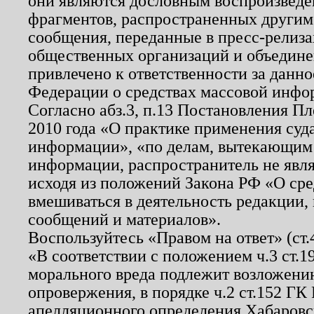
они являются дословным воспроизведе
фрагментов, распространенных другим
сообщения, переданные в пресс-релиза
общественных организаций и объединен
привлечено к ответственности за данн
Федерации о средствах массовой инфо
Согласно абз.3, п.13 Постановления П
2010 года «О практике применения суд
информации», «по делам, вытекающим
информации, распространитель не явл
исходя из положений Закона РФ «О ср
вмешиваться в деятельность редакции, 
сообщений и материалов».
Воспользуйтесь «Правом на ответ» (ст
«В соответствии с положением ч.3 ст.
морального вреда подлежит возложению
опровержения, в порядке ч.2 ст.152 ГК 
апелляционного определения Хабаровско