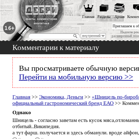
Главная
Разделы
Архив
Коммен
Приглашаем к о
Надоела рек
расширенный пои
Комментарии к материалу
Вы просматриваете обычную версию
Перейти на мобильную версию >>
Главная
>>
Экономика, Деньги
>>
«Шницель по-бироб
официальный гастрономический бренд ЕАО
>> Коммен
Однако
Шницель - согласно заветам есть кусок мяса,отломанн
отбитый..Википедия.
а тут фарш. получается и здесь обманули. вроде айфон