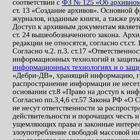
соответствии с
ФЗ № 125 «Об архивном
ст. 13 «Создание архивов». Основной ф
журналов, изданные книги, а также ру
Доступ к архивным документам являетс
ст. 24 вышеобозначенного закона. Арх
редакции не относятся, согласно ст.ст. 
Согласно ч.2. п.3. ст.17 «Ответственн
информационных технологий и защит
информационных технологиях и о защит
«Дебри-ДВ», хранящий информацию, гр
распространение информации не несет.
основании ст.8 «Право на доступ к ин
Согласно пп.3,4,6 ст.57 Закона РФ «О
не несут ответственности за распрост
действительности и порочащих честь и
ущемляющих права и законные интере
злоупотребление свободой массовой ин