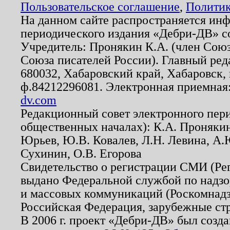
Пользовательское соглашение
,
Политик
На данном сайте распространяется ин
периодического издания «Дебри-ДВ» с
Учредитель: Пронякин К.А. (член Союз
Союза писателей России). Главный ред
680032, Хабаровский край, Хабаровск, п
ф.84212296081. Электронная приемная
dv.com
Редакционный совет электронного пер
общественных началах): К.А. Проняки
Юрьев, Ю.В. Ковалев, Л.Н. Левина, А.
Сухинин, О.В. Егорова
Свидетельство о регистрации СМИ (Р
выдано Федеральной службой по надзо
и массовых коммуникаций (Роскомнадзо
Российская Федерация, зарубежные ст
В 2006 г. проект «Дебри-ДВ» был созда