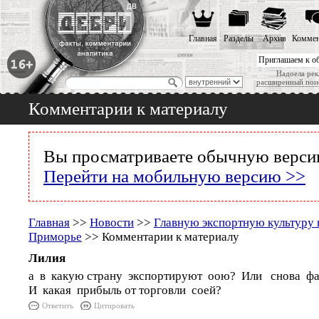
Главная
Разделы
Архив
Коммен
Приглашаем к о
Надоела рек
расширенный пои
Комментарии к материалу
Вы просматриваете обычную версию
Перейти на мобильную версию >>
Главная
>>
Новости
>>
Главную экспортную культуру н
Приморье
>> Комментарии к материалу
Лилия
а в какую страну экспортируют оою? Или снова ф
И какая прибыль от торговли соей?
Ответить
Цитировать