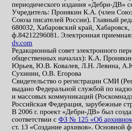
периодического издания «Дебри-ДВ» с
Учредитель: Пронякин К.А. (член Союз
Союза писателей России). Главный ред
680032, Хабаровский край, Хабаровск, п
ф.84212296081. Электронная приемная
dv.com
Редакционный совет электронного пер
общественных началах): К.А. Проняки
Юрьев, Ю.В. Ковалев, Л.Н. Левина, А.
Сухинин, О.В. Егорова
Свидетельство о регистрации СМИ (Р
выдано Федеральной службой по надзо
и массовых коммуникаций (Роскомнадзо
Российская Федерация, зарубежные ст
В 2006 г. проект «Дебри-ДВ» был созда
соответствии с
ФЗ № 125 «Об архивном
ст. 13 «Создание архивов». Основной ф