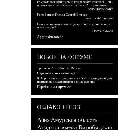
Комсомольск официально продолжает отмечать День
памяти жертв сталинских репрессий: задумаемся...
павел попельский
Кого боится Путин: Сергей Фургал
Евгений Афанасьев
Повышение платы в автобусах за проезд: кто виноват,
и что делать?
Олег Паньков
Архив блогов >>
НОВОЕ НА ФОРУМЕ
Трилогия "Китобои" А. Вахова.
Охранник спит - смена идёт
80% российского медиаконтента это телевидение для
пациентов психдиспансера и наркологии.
Перейти на форум >>
ОБЛАКО ТЕГОВ
Азия
Амурская область
Биробиджан
Анадырь
Арктика