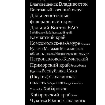
Владивосток
Благовещенск
Восточный военный округ
Дальневосточный
федеральный округ
Дальний Восток
ЕАО
Забайкалье
Забайкальский край
Камчатский край
Комсомольск-на-Амуре
Корякия
Магадан
Магаданская
Курилы
область
Николаевск-на-Амуре
Находка
Петропавловск-Камчатский
Приморский край
Республика
Республика Саха
Бурятия
(Якутия)
Сахалинская
область
ТОФ
Тында
Улан-Удэ
Сибирь
Хабаровск
Уссурийск
Хабаровский край
Чита
Чукотка
Южно-Сахалинск