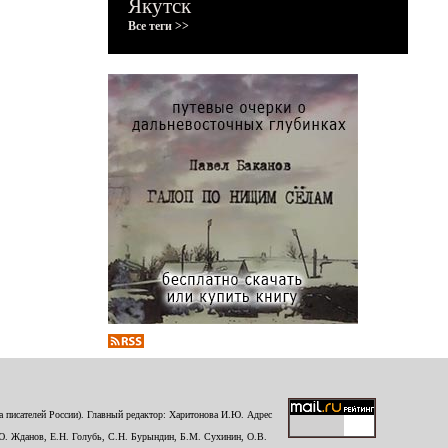
Якутск
Все теги >>
 писателей России). Главный редактор: Харитонова И.Ю. Адрес
Ю. Жданов, Е.Н. Голубь, С.Н. Бурындин, Б.М. Сухинин, О.В.