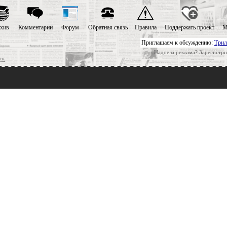
хив
Комментарии
Форум
Обратная связь
Правила
Поддержать проект
М
Приглашаем к обсуждению:
Трил
Надоела реклама? Зарегистри
ск