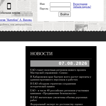
Имя:
Регистрация
Забыли пароль?
Пароль:
обильная версия
огия "Китобои" А. Вахова.
руйтесь, или авторизуйтесь.
НОВОСТИ
07.08.2026
ЕАО станет пилотным регионом нового проекта
Мастерской управления «Сенеж»
В Хабаровском крае быстрее всего растут зарплаты у
административного персонала и рабочих
В ЕАО обсудили стратегию сохранения
исторической памяти
ЕАО - в числе 40 российских регионов-участников
кампании «Продвижение безопасности»
В ЕАО значительно увеличены объемы дорожных
работ
Федеральный эксперт по достоинству оценил