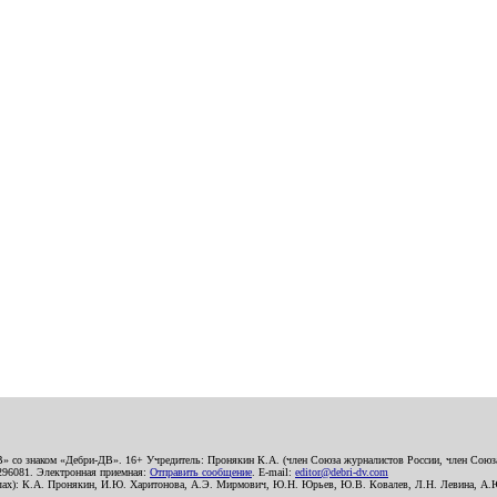
В» со знаком «Дебри-ДВ». 16+ Учредитель: Пронякин К.А. (член Союза журналистов России, член Союза
2296081. Электронная приемная:
Отправить сообщение
. E-mail:
editor@debri-dv.com
алах): К.А. Пронякин, И.Ю. Харитонова, А.Э. Мирмович, Ю.Н. Юрьев, Ю.В. Ковалев, Л.Н. Левина, А.