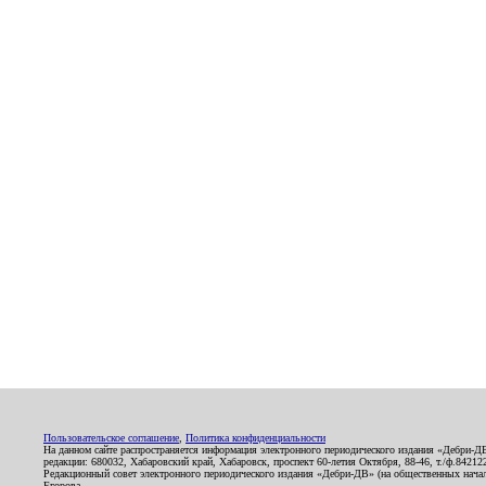
Пользовательское соглашение
,
Политика конфиденциальности
На данном сайте распространяется информация электронного периодического издания «Дебри-Д
редакции: 680032, Хабаровский край, Хабаровск, проспект 60-летия Октября, 88-46, т./ф.8421
Редакционный совет электронного периодического издания «Дебри-ДВ» (на общественных нач
Егорова