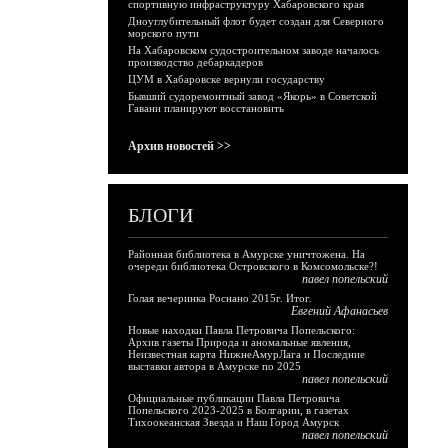
спортивную инфраструктуру Хабаровского края
Дноуглубительный флот будет создан для Северного
морского пути
На Хабаровском судостроительном заводе началось
производство дебаркадеров
ЦУМ в Хабаровске вернули государству
Бывший судоремонтный завод «Якорь» в Советской
Гавани планируют восстановить
Архив новостей >>
БЛОГИ
Районная библиотека в Амурске уничтожена. На
очереди библиотека Островского в Комсомольске?!
павел попельский
Голая вечеринка Роснано 2015г. Итог.
Евгений Афанасьев
Новые находки Павла Петровича Попельского:
Архив газеты Природа и аномальные явления,
Неизвестная карта НижнеАмурЛага и Последние
выставки автора в Амурске по 2025
павел попельский
Официальные публикации Павла Петровича
Попельского 2023-2025 в Болгарии, в газетах
Тихоокеанская Звезда и Наш Город Амурск
павел попельский