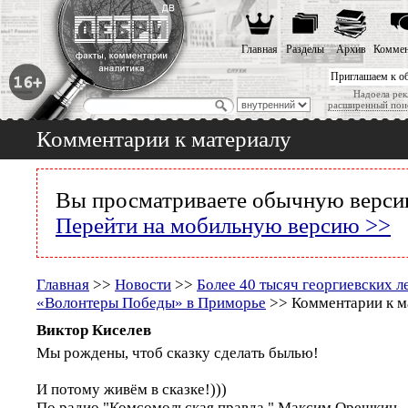
Главная
Разделы
Архив
Коммен
Приглашаем к о
Надоела рек
расширенный пои
Комментарии к материалу
Вы просматриваете обычную версию
Перейти на мобильную версию >>
Главная
>>
Новости
>>
Более 40 тысяч георгиевских л
«Волонтеры Победы» в Приморье
>> Комментарии к м
Виктор Киселев
Мы рождены, чтоб сказку сделать былью!
И потому живём в сказке!)))
По радио "Комсомольская правда " Максим Орешкин -