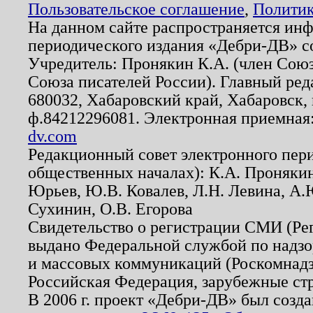
Пользовательское соглашение
,
Политик
На данном сайте распространяется ин
периодического издания «Дебри-ДВ» с
Учредитель: Пронякин К.А. (член Союз
Союза писателей России). Главный ред
680032, Хабаровский край, Хабаровск, п
ф.84212296081. Электронная приемная
dv.com
Редакционный совет электронного пер
общественных началах): К.А. Проняки
Юрьев, Ю.В. Ковалев, Л.Н. Левина, А.
Сухинин, О.В. Егорова
Свидетельство о регистрации СМИ (Р
выдано Федеральной службой по надзо
и массовых коммуникаций (Роскомнадзо
Российская Федерация, зарубежные ст
В 2006 г. проект «Дебри-ДВ» был созда