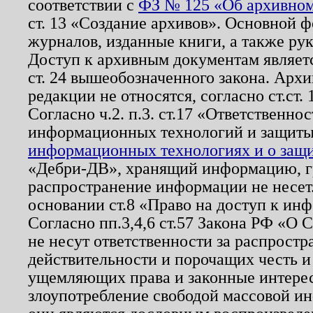
соответствии с
ФЗ № 125 «Об архивном
ст. 13 «Создание архивов». Основной ф
журналов, изданные книги, а также ру
Доступ к архивным документам являетс
ст. 24 вышеобозначенного закона. Арх
редакции не относятся, согласно ст.ст. 
Согласно ч.2. п.3. ст.17 «Ответственн
информационных технологий и защит
информационных технологиях и о защит
«Дебри-ДВ», хранящий информацию, гр
распространение информации не несет.
основании ст.8 «Право на доступ к ин
Согласно пп.3,4,6 ст.57 Закона РФ «О
не несут ответственности за распрост
действительности и порочащих честь и
ущемляющих права и законные интере
злоупотребление свободой массовой ин