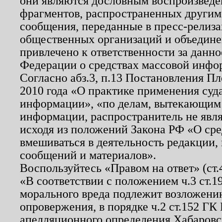
они являются дословным воспроизведе
фрагментов, распространенных другим
сообщения, переданные в пресс-релиза
общественных организаций и объединен
привлечено к ответственности за данн
Федерации о средствах массовой инфо
Согласно абз.3, п.13 Постановления П
2010 года «О практике применения суд
информации», «по делам, вытекающим
информации, распространитель не явл
исходя из положений Закона РФ «О ср
вмешиваться в деятельность редакции, 
сообщений и материалов».
Воспользуйтесь «Правом на ответ» (ст
«В соответствии с положением ч.3 ст.
морального вреда подлежит возложению
опровержения, в порядке ч.2 ст.152 ГК 
апелляционного определения Хабаровско