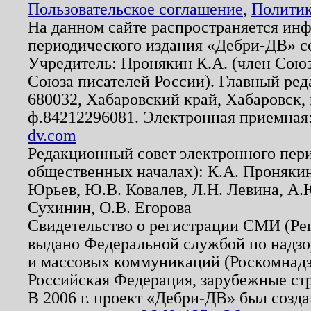
Пользовательское соглашение
,
Политик
На данном сайте распространяется ин
периодического издания «Дебри-ДВ» с
Учредитель: Пронякин К.А. (член Союз
Союза писателей России). Главный ред
680032, Хабаровский край, Хабаровск, п
ф.84212296081. Электронная приемная
dv.com
Редакционный совет электронного пер
общественных началах): К.А. Проняки
Юрьев, Ю.В. Ковалев, Л.Н. Левина, А.
Сухинин, О.В. Егорова
Свидетельство о регистрации СМИ (Р
выдано Федеральной службой по надзо
и массовых коммуникаций (Роскомнадзо
Российская Федерация, зарубежные ст
В 2006 г. проект «Дебри-ДВ» был созда