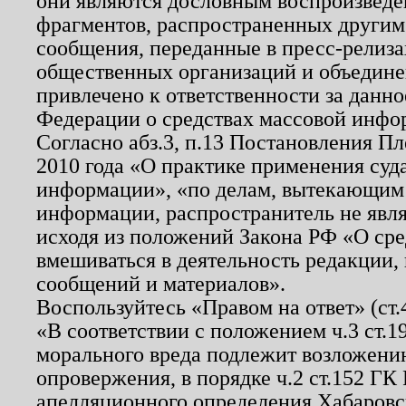
они являются дословным воспроизведе
фрагментов, распространенных другим
сообщения, переданные в пресс-релиза
общественных организаций и объединен
привлечено к ответственности за данн
Федерации о средствах массовой инфо
Согласно абз.3, п.13 Постановления П
2010 года «О практике применения суд
информации», «по делам, вытекающим
информации, распространитель не явл
исходя из положений Закона РФ «О ср
вмешиваться в деятельность редакции, 
сообщений и материалов».
Воспользуйтесь «Правом на ответ» (ст
«В соответствии с положением ч.3 ст.
морального вреда подлежит возложению
опровержения, в порядке ч.2 ст.152 ГК 
апелляционного определения Хабаровско