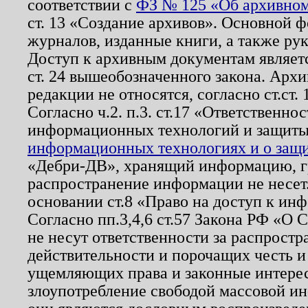
соответствии с
ФЗ № 125 «Об архивном
ст. 13 «Создание архивов». Основной ф
журналов, изданные книги, а также ру
Доступ к архивным документам являетс
ст. 24 вышеобозначенного закона. Арх
редакции не относятся, согласно ст.ст. 
Согласно ч.2. п.3. ст.17 «Ответственн
информационных технологий и защит
информационных технологиях и о защит
«Дебри-ДВ», хранящий информацию, гр
распространение информации не несет.
основании ст.8 «Право на доступ к ин
Согласно пп.3,4,6 ст.57 Закона РФ «О
не несут ответственности за распрост
действительности и порочащих честь и
ущемляющих права и законные интере
злоупотребление свободой массовой ин