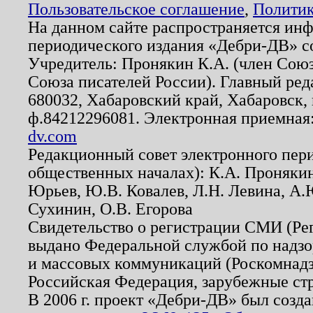
Пользовательское соглашение
,
Политик
На данном сайте распространяется ин
периодического издания «Дебри-ДВ» с
Учредитель: Пронякин К.А. (член Союз
Союза писателей России). Главный ред
680032, Хабаровский край, Хабаровск, п
ф.84212296081. Электронная приемная
dv.com
Редакционный совет электронного пер
общественных началах): К.А. Проняки
Юрьев, Ю.В. Ковалев, Л.Н. Левина, А.
Сухинин, О.В. Егорова
Свидетельство о регистрации СМИ (Р
выдано Федеральной службой по надзо
и массовых коммуникаций (Роскомнадзо
Российская Федерация, зарубежные ст
В 2006 г. проект «Дебри-ДВ» был созда