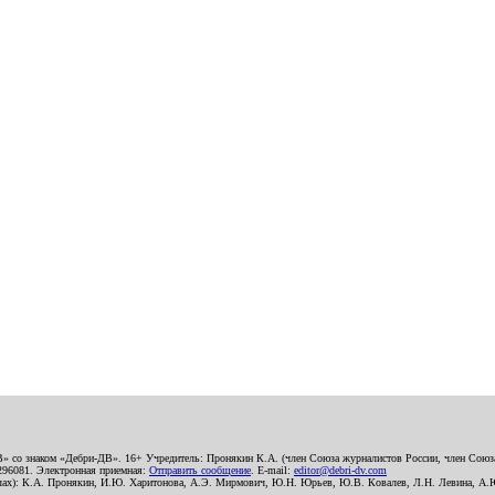
В» со знаком «Дебри-ДВ». 16+ Учредитель: Пронякин К.А. (член Союза журналистов России, член Союза
2296081. Электронная приемная:
Отправить сообщение
. E-mail:
editor@debri-dv.com
алах): К.А. Пронякин, И.Ю. Харитонова, А.Э. Мирмович, Ю.Н. Юрьев, Ю.В. Ковалев, Л.Н. Левина, А.