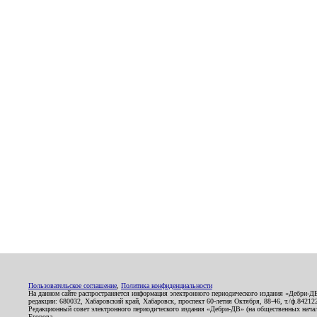
Пользовательское соглашение
,
Политика конфиденциальности
На данном сайте распространяется информация электронного периодического издания «Дебри-Д
редакции: 680032, Хабаровский край, Хабаровск, проспект 60-летия Октября, 88-46, т./ф.8421
Редакционный совет электронного периодического издания «Дебри-ДВ» (на общественных нач
Егорова