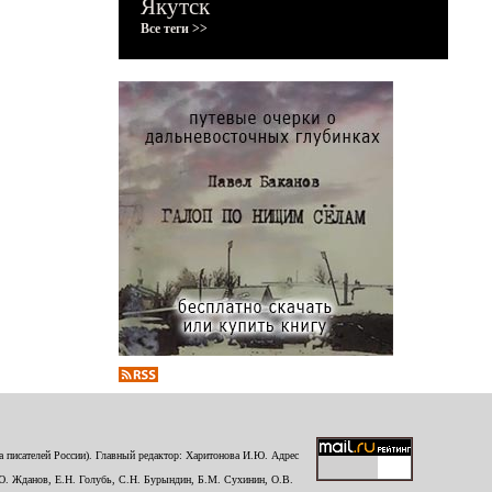
Якутск
Все теги >>
 писателей России). Главный редактор: Харитонова И.Ю. Адрес
Ю. Жданов, Е.Н. Голубь, С.Н. Бурындин, Б.М. Сухинин, О.В.