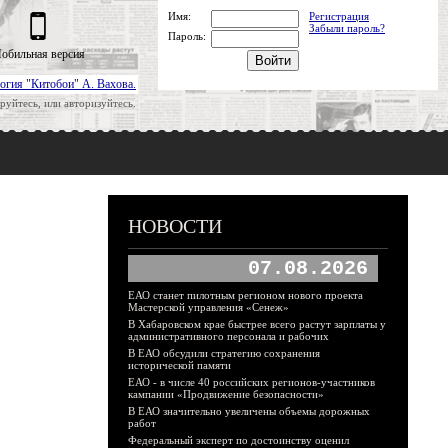
Имя:
Регистрация
Забыли пароль?
Пароль:
обильная версия
огия "Китобои" А. Вахова.
руйтесь, или авторизуйтесь.
НОВОСТИ
07.08.2026
ЕАО станет пилотным регионом нового проекта
Мастерской управления «Сенеж»
В Хабаровском крае быстрее всего растут зарплаты у
административного персонала и рабочих
В ЕАО обсудили стратегию сохранения
исторической памяти
ЕАО - в числе 40 российских регионов-участников
кампании «Продвижение безопасности»
В ЕАО значительно увеличены объемы дорожных
работ
Федеральный эксперт по достоинству оценил