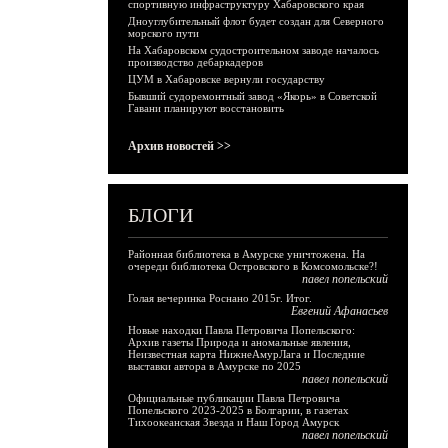
спортивную инфраструктуру Хабаровского края
Дноуглубительный флот будет создан для Северного
морского пути
На Хабаровском судостроительном заводе началось
производство дебаркадеров
ЦУМ в Хабаровске вернули государству
Бывший судоремонтный завод «Якорь» в Советской
Гавани планируют восстановить
Архив новостей >>
БЛОГИ
Районная библиотека в Амурске уничтожена. На
очереди библиотека Островского в Комсомольске?!
павел попельский
Голая вечеринка Роснано 2015г. Итог.
Евгений Афанасьев
Новые находки Павла Петровича Попельского:
Архив газеты Природа и аномальные явления,
Неизвестная карта НижнеАмурЛага и Последние
выставки автора в Амурске по 2025
павел попельский
Официальные публикации Павла Петровича
Попельского 2023-2025 в Болгарии, в газетах
Тихоокеанская Звезда и Наш Город Амурск
павел попельский