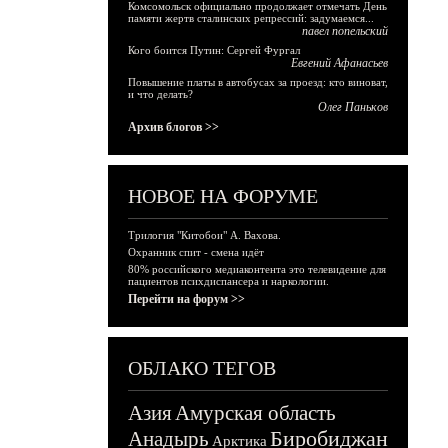
Комсомольск официально продолжает отмечать День
памяти жертв сталинских репрессий: задумаемся...
павел попельский
Кого боится Путин: Сергей Фургал
Евгений Афанасьев
Повышение платы в автобусах за проезд: кто виноват,
и что делать?
Олег Паньков
Архив блогов >>
НОВОЕ НА ФОРУМЕ
Трилогия "Китобои" А. Вахова.
Охранник спит - смена идёт
80% российского медиаконтента это телевидение для
пациентов психдиспансера и наркологии.
Перейти на форум >>
ОБЛАКО ТЕГОВ
Азия
Амурская область
Биробиджан
Анадырь
Арктика