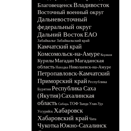
Владивосток
Благовещенск
Восточный военный округ
Дальневосточный
федеральный округ
Дальний Восток
ЕАО
Забайкалье
Забайкальский край
Камчатский край
Комсомольск-на-Амуре
Корякия
Магадан
Магаданская
Курилы
область
Николаевск-на-Амуре
Находка
Петропавловск-Камчатский
Приморский край
Республика
Республика Саха
Бурятия
(Якутия)
Сахалинская
область
ТОФ
Тында
Улан-Удэ
Сибирь
Хабаровск
Уссурийск
Хабаровский край
Чита
Чукотка
Южно-Сахалинск