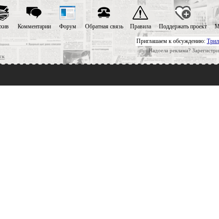
хив
Комментарии
Форум
Обратная связь
Правила
Поддержать проект
М
Приглашаем к обсуждению:
Трил
Надоела реклама? Зарегистри
ск