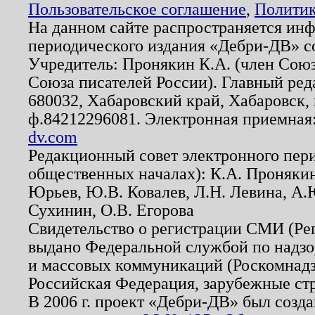
Пользовательское соглашение
,
Политик
На данном сайте распространяется ин
периодического издания «Дебри-ДВ» с
Учредитель: Пронякин К.А. (член Союз
Союза писателей России). Главный ред
680032, Хабаровский край, Хабаровск, п
ф.84212296081. Электронная приемная
dv.com
Редакционный совет электронного пер
общественных началах): К.А. Проняки
Юрьев, Ю.В. Ковалев, Л.Н. Левина, А.
Сухинин, О.В. Егорова
Свидетельство о регистрации СМИ (Р
выдано Федеральной службой по надзо
и массовых коммуникаций (Роскомнадзо
Российская Федерация, зарубежные ст
В 2006 г. проект «Дебри-ДВ» был созда