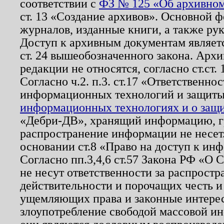
соответствии с
ФЗ № 125 «Об архивном
ст. 13 «Создание архивов». Основной ф
журналов, изданные книги, а также ру
Доступ к архивным документам являетс
ст. 24 вышеобозначенного закона. Арх
редакции не относятся, согласно ст.ст. 
Согласно ч.2. п.3. ст.17 «Ответственн
информационных технологий и защит
информационных технологиях и о защит
«Дебри-ДВ», хранящий информацию, гр
распространение информации не несет.
основании ст.8 «Право на доступ к ин
Согласно пп.3,4,6 ст.57 Закона РФ «О
не несут ответственности за распрост
действительности и порочащих честь и
ущемляющих права и законные интере
злоупотребление свободой массовой ин