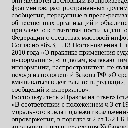
они являются дословным воспроизведе
фрагментов, распространенных другим
сообщения, переданные в пресс-релиза
общественных организаций и объединен
привлечено к ответственности за данн
Федерации о средствах массовой инфо
Согласно абз.3, п.13 Постановления П
2010 года «О практике применения суд
информации», «по делам, вытекающим
информации, распространитель не явл
исходя из положений Закона РФ «О ср
вмешиваться в деятельность редакции, 
сообщений и материалов».
Воспользуйтесь «Правом на ответ» (ст
«В соответствии с положением ч.3 ст.
морального вреда подлежит возложению
опровержения, в порядке ч.2 ст.152 ГК 
апелляционного определения Хабаровско