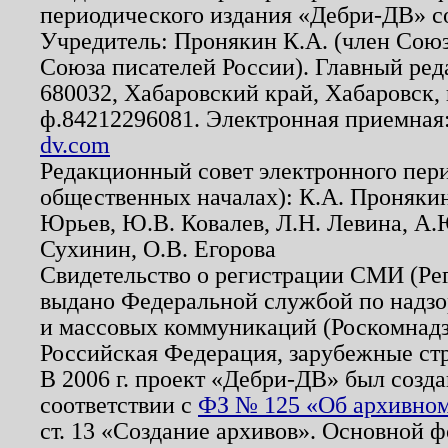
периодического издания «Дебри-ДВ» с
Учредитель: Пронякин К.А. (член Союз
Союза писателей России). Главный ред
680032, Хабаровский край, Хабаровск, п
ф.84212296081. Электронная приемная
dv.com
Редакционный совет электронного пер
общественных началах): К.А. Проняки
Юрьев, Ю.В. Ковалев, Л.Н. Левина, А.
Сухинин, О.В. Егорова
Свидетельство о регистрации СМИ (Р
выдано Федеральной службой по надзо
и массовых коммуникаций (Роскомнадзо
Российская Федерация, зарубежные ст
В 2006 г. проект «Дебри-ДВ» был созда
соответствии с
ФЗ № 125 «Об архивном
ст. 13 «Создание архивов». Основной ф