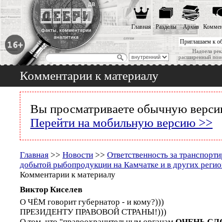
Главная
Разделы
Архив
Коммен
Приглашаем к о
Надоела рек
расширенный пои
Комментарии к материалу
Вы просматриваете обычную версию
Перейти на мобильную версию >>
Главная
>>
Новости
>>
Ответственность за транспорти
добытой рыбопродукции на Камчатке и в других регио
Комментарии к материалу
Виктор Киселев
О ЧЁМ говорит губернатор - и кому?)))
ПРЕЗИДЕНТУ ПРАВОВОЙ СТРАНЫ!)))
О том, что "правоохранительным органам
ОЧЕНЬ СЛО