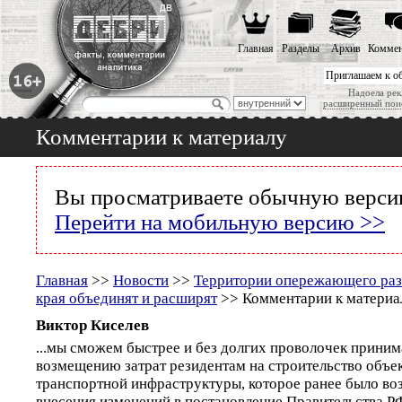
Главная
Разделы
Архив
Коммен
Приглашаем к о
Надоела рек
расширенный пои
Комментарии к материалу
Вы просматриваете обычную версию
Перейти на мобильную версию >>
Главная
>>
Новости
>>
Территории опережающего раз
края объединят и расширят
>> Комментарии к материа
Виктор Киселев
...мы сможем быстрее и без долгих проволочек приним
возмещению затрат резидентам на строительство объе
транспортной инфраструктуры, которое ранее было во
внесения изменений в постановление Правительства РФ