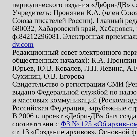
периодического издания «Дебри-ДВ» с
Учредитель: Пронякин К.А. (член Союз
Союза писателей России). Главный ред
680032, Хабаровский край, Хабаровск, п
ф.84212296081. Электронная приемная
dv.com
Редакционный совет электронного пер
общественных началах): К.А. Проняки
Юрьев, Ю.В. Ковалев, Л.Н. Левина, А.
Сухинин, О.В. Егорова
Свидетельство о регистрации СМИ (Р
выдано Федеральной службой по надзо
и массовых коммуникаций (Роскомнадзо
Российская Федерация, зарубежные ст
В 2006 г. проект «Дебри-ДВ» был созда
соответствии с
ФЗ № 125 «Об архивном
ст. 13 «Создание архивов». Основной ф