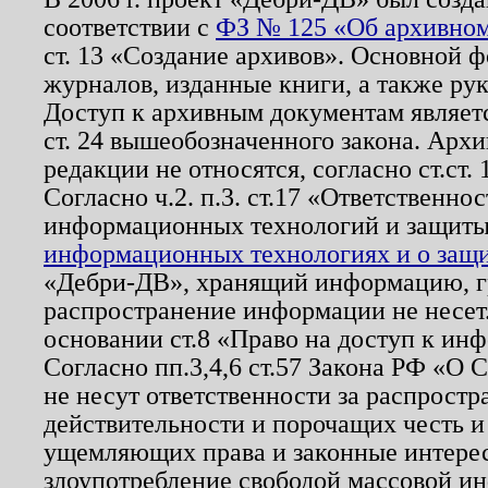
соответствии с
ФЗ № 125 «Об архивном
ст. 13 «Создание архивов». Основной ф
журналов, изданные книги, а также ру
Доступ к архивным документам являетс
ст. 24 вышеобозначенного закона. Арх
редакции не относятся, согласно ст.ст. 
Согласно ч.2. п.3. ст.17 «Ответственн
информационных технологий и защит
информационных технологиях и о защит
«Дебри-ДВ», хранящий информацию, гр
распространение информации не несет.
основании ст.8 «Право на доступ к ин
Согласно пп.3,4,6 ст.57 Закона РФ «О
не несут ответственности за распрост
действительности и порочащих честь и
ущемляющих права и законные интере
злоупотребление свободой массовой ин