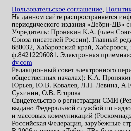
Пользовательское соглашение
,
Политик
На данном сайте распространяется ин
периодического издания «Дебри-ДВ» с
Учредитель: Пронякин К.А. (член Союз
Союза писателей России). Главный ред
680032, Хабаровский край, Хабаровск, п
ф.84212296081. Электронная приемная
dv.com
Редакционный совет электронного пер
общественных началах): К.А. Проняки
Юрьев, Ю.В. Ковалев, Л.Н. Левина, А.
Сухинин, О.В. Егорова
Свидетельство о регистрации СМИ (Р
выдано Федеральной службой по надзо
и массовых коммуникаций (Роскомнадзо
Российская Федерация, зарубежные ст
В 2006 г. проект «Дебри-ДВ» был созда