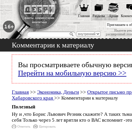
Главная
Разделы
Архив
Коммен
Приглашаем к о
Надоела рек
расширенный пои
Комментарии к материалу
Вы просматриваете обычную версию
Перейти на мобильную версию >>
Главная
>>
Экономика, Деньги
>>
Открытое письмо пр
Хабаровского края
>> Комментарии к материалу
Полезный
Ну и ,что Борис Львович Резник скажите? А таких тьма
себя Только через 5 лет врятли кто о ВАС вспомнит -эт
Ответить
Цитировать