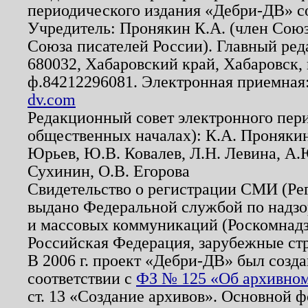
периодического издания «Дебри-ДВ» с
Учредитель: Пронякин К.А. (член Союз
Союза писателей России). Главный ред
680032, Хабаровский край, Хабаровск, п
ф.84212296081. Электронная приемная
dv.com
Редакционный совет электронного пер
общественных началах): К.А. Проняки
Юрьев, Ю.В. Ковалев, Л.Н. Левина, А.
Сухинин, О.В. Егорова
Свидетельство о регистрации СМИ (Р
выдано Федеральной службой по надзо
и массовых коммуникаций (Роскомнадзо
Российская Федерация, зарубежные ст
В 2006 г. проект «Дебри-ДВ» был созда
соответствии с
ФЗ № 125 «Об архивном
ст. 13 «Создание архивов». Основной ф