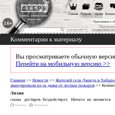
Главная
Разделы
Архив
Коммен
Приглашаем к о
Надоела рек
расширенный пои
Комментарии к материалу
Вы просматриваете обычную версию
Перейти на мобильную версию >>
Главная
>>
Новости
>>
Жителей села Джигда в Хабаро
эвакуировали из-за дыма от лесных пожаров
>> Коммен
Лилия
снова дегтярев бездействует. Ничего не меняется
Ответить
Цитировать