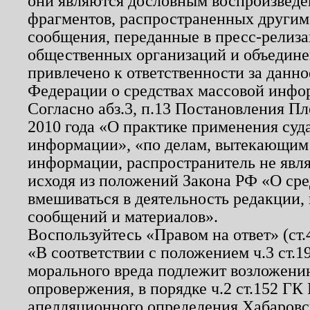
они являются дословным воспроизведе
фрагментов, распространенных другим
сообщения, переданные в пресс-релиза
общественных организаций и объединен
привлечено к ответственности за данн
Федерации о средствах массовой инфо
Согласно абз.3, п.13 Постановления П
2010 года «О практике применения суд
информации», «по делам, вытекающим
информации, распространитель не явл
исходя из положений Закона РФ «О ср
вмешиваться в деятельность редакции, 
сообщений и материалов».
Воспользуйтесь «Правом на ответ» (ст
«В соответствии с положением ч.3 ст.
морального вреда подлежит возложению
опровержения, в порядке ч.2 ст.152 ГК 
апелляционного определения Хабаровско