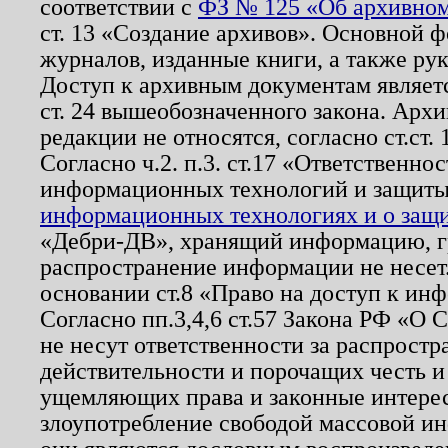
соответствии с
ФЗ № 125 «Об архивном
ст. 13 «Создание архивов». Основной ф
журналов, изданные книги, а также ру
Доступ к архивным документам являетс
ст. 24 вышеобозначенного закона. Арх
редакции не относятся, согласно ст.ст. 
Согласно ч.2. п.3. ст.17 «Ответственн
информационных технологий и защит
информационных технологиях и о защит
«Дебри-ДВ», хранящий информацию, гр
распространение информации не несет.
основании ст.8 «Право на доступ к ин
Согласно пп.3,4,6 ст.57 Закона РФ «О
не несут ответственности за распрост
действительности и порочащих честь и
ущемляющих права и законные интере
злоупотребление свободой массовой ин