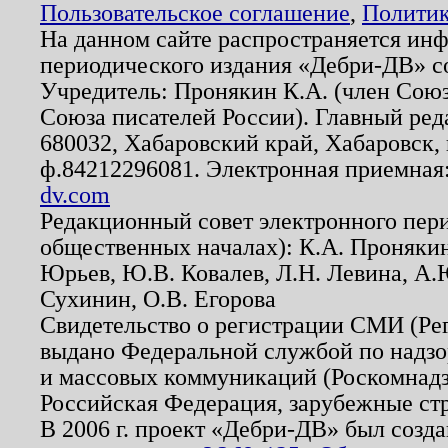
Пользовательское соглашение
,
Политик
На данном сайте распространяется ин
периодического издания «Дебри-ДВ» с
Учредитель: Пронякин К.А. (член Союз
Союза писателей России). Главный ред
680032, Хабаровский край, Хабаровск, п
ф.84212296081. Электронная приемная
dv.com
Редакционный совет электронного пер
общественных началах): К.А. Проняки
Юрьев, Ю.В. Ковалев, Л.Н. Левина, А.
Сухинин, О.В. Егорова
Свидетельство о регистрации СМИ (Р
выдано Федеральной службой по надзо
и массовых коммуникаций (Роскомнадзо
Российская Федерация, зарубежные ст
В 2006 г. проект «Дебри-ДВ» был созда