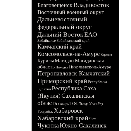
Владивосток
Благовещенск
Восточный военный округ
Дальневосточный
федеральный округ
Дальний Восток
ЕАО
Забайкалье
Забайкальский край
Камчатский край
Комсомольск-на-Амуре
Корякия
Магадан
Магаданская
Курилы
область
Николаевск-на-Амуре
Находка
Петропавловск-Камчатский
Приморский край
Республика
Республика Саха
Бурятия
(Якутия)
Сахалинская
область
ТОФ
Тында
Улан-Удэ
Сибирь
Хабаровск
Уссурийск
Хабаровский край
Чита
Чукотка
Южно-Сахалинск