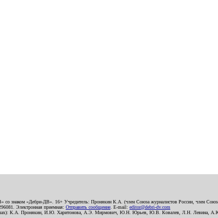
В» со знаком «Дебри-ДВ». 16+ Учредитель: Пронякин К.А. (член Союза журналистов России, член Союза
2296081. Электронная приемная:
Отправить сообщение
. E-mail:
editor@debri-dv.com
алах): К.А. Пронякин, И.Ю. Харитонова, А.Э. Мирмович, Ю.Н. Юрьев, Ю.В. Ковалев, Л.Н. Левина, А.