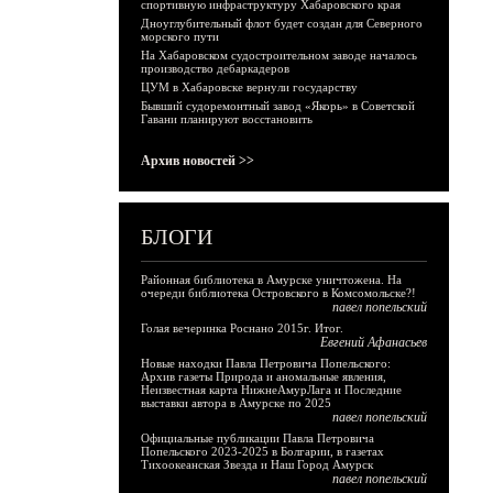
спортивную инфраструктуру Хабаровского края
Дноуглубительный флот будет создан для Северного
морского пути
На Хабаровском судостроительном заводе началось
производство дебаркадеров
ЦУМ в Хабаровске вернули государству
Бывший судоремонтный завод «Якорь» в Советской
Гавани планируют восстановить
Архив новостей >>
БЛОГИ
Районная библиотека в Амурске уничтожена. На
очереди библиотека Островского в Комсомольске?!
павел попельский
Голая вечеринка Роснано 2015г. Итог.
Евгений Афанасьев
Новые находки Павла Петровича Попельского:
Архив газеты Природа и аномальные явления,
Неизвестная карта НижнеАмурЛага и Последние
выставки автора в Амурске по 2025
павел попельский
Официальные публикации Павла Петровича
Попельского 2023-2025 в Болгарии, в газетах
Тихоокеанская Звезда и Наш Город Амурск
павел попельский