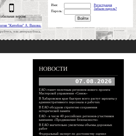
Имя:
Регистрация
Забыли пароль?
Пароль:
обильная версия
огия "Китобои" А. Вахова.
руйтесь, или авторизуйтесь.
НОВОСТИ
07.08.2026
ЕАО станет пилотным регионом нового проекта
Мастерской управления «Сенеж»
В Хабаровском крае быстрее всего растут зарплаты у
административного персонала и рабочих
В ЕАО обсудили стратегию сохранения
исторической памяти
ЕАО - в числе 40 российских регионов-участников
кампании «Продвижение безопасности»
В ЕАО значительно увеличены объемы дорожных
работ
Федеральный эксперт по достоинству оценил