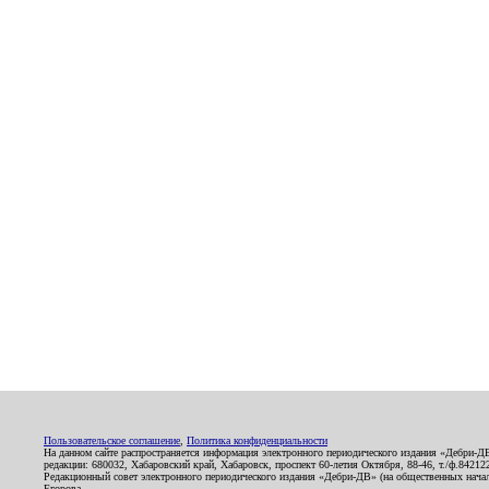
Пользовательское соглашение
,
Политика конфиденциальности
На данном сайте распространяется информация электронного периодического издания «Дебри-Д
редакции: 680032, Хабаровский край, Хабаровск, проспект 60-летия Октября, 88-46, т./ф.8421
Редакционный совет электронного периодического издания «Дебри-ДВ» (на общественных нач
Егорова