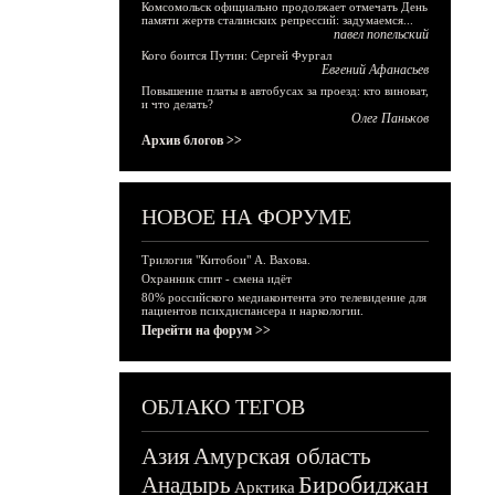
Комсомольск официально продолжает отмечать День
памяти жертв сталинских репрессий: задумаемся...
павел попельский
Кого боится Путин: Сергей Фургал
Евгений Афанасьев
Повышение платы в автобусах за проезд: кто виноват,
и что делать?
Олег Паньков
Архив блогов >>
НОВОЕ НА ФОРУМЕ
Трилогия "Китобои" А. Вахова.
Охранник спит - смена идёт
80% российского медиаконтента это телевидение для
пациентов психдиспансера и наркологии.
Перейти на форум >>
ОБЛАКО ТЕГОВ
Азия
Амурская область
Биробиджан
Анадырь
Арктика