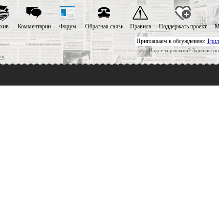
хив
Комментарии
Форум
Обратная связь
Правила
Поддержать проект
М
Приглашаем к обсуждению:
Трил
Надоела реклама? Зарегистри
ск