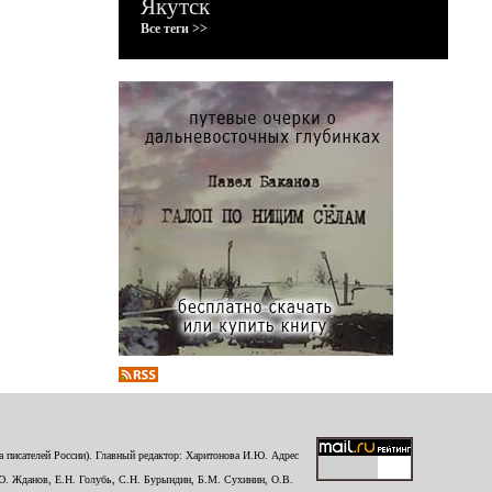
Якутск
Все теги >>
 писателей России). Главный редактор: Харитонова И.Ю. Адрес
Ю. Жданов, Е.Н. Голубь, С.Н. Бурындин, Б.М. Сухинин, О.В.