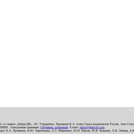
В» со знаком «Дебри-ДВ». 16+ Учредитель: Пронякин К.А. (член Союза журналистов России, член Союза
2296081. Электронная приемная:
Отправить сообщение
. E-mail:
editor@debri-dv.com
алах): К.А. Пронякин, И.Ю. Харитонова, А.Э. Мирмович, Ю.Н. Юрьев, Ю.В. Ковалев, Л.Н. Левина, А.