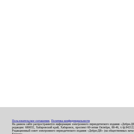
Пользовательское соглашение
,
Политика конфиденциальности
На данном сайте распространяется информация электронного периодического издания «Дебри-Д
редакции: 680032, Хабаровский край, Хабаровск, проспект 60-летия Октября, 88-46, т./ф.8421
Редакционный совет электронного периодического издания «Дебри-ДВ» (на общественных нач
Егорова