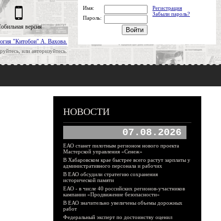
Имя:
Регистрация
Забыли пароль?
Пароль:
обильная версия
огия "Китобои" А. Вахова.
руйтесь, или авторизуйтесь.
НОВОСТИ
07.08.2026
ЕАО станет пилотным регионом нового проекта
Мастерской управления «Сенеж»
В Хабаровском крае быстрее всего растут зарплаты у
административного персонала и рабочих
В ЕАО обсудили стратегию сохранения
исторической памяти
ЕАО - в числе 40 российских регионов-участников
кампании «Продвижение безопасности»
В ЕАО значительно увеличены объемы дорожных
работ
Федеральный эксперт по достоинству оценил