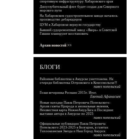
спортивную инфраструктуру Хабаровского края
Дноуглубительный флот будет создан для Северного
морского пути
На Хабаровском судостроительном заводе началось
производство дебаркадеров
ЦУМ в Хабаровске вернули государству
Бывший судоремонтный завод «Якорь» в Советской
Гавани планируют восстановить
Архив новостей >>
БЛОГИ
Районная библиотека в Амурске уничтожена. На
очереди библиотека Островского в Комсомольске?!
павел попельский
Голая вечеринка Роснано 2015г. Итог.
Евгений Афанасьев
Новые находки Павла Петровича Попельского:
Архив газеты Природа и аномальные явления,
Неизвестная карта НижнеАмурЛага и Последние
выставки автора в Амурске по 2025
павел попельский
Официальные публикации Павла Петровича
Попельского 2023-2025 в Болгарии, в газетах
Тихоокеанская Звезда и Наш Город Амурск
павел попельский