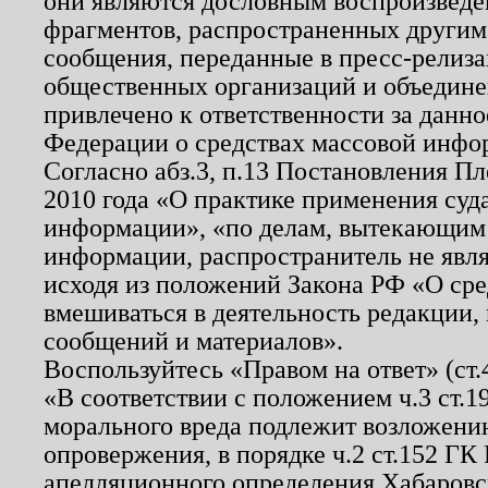
они являются дословным воспроизведе
фрагментов, распространенных другим
сообщения, переданные в пресс-релиза
общественных организаций и объединен
привлечено к ответственности за данн
Федерации о средствах массовой инфо
Согласно абз.3, п.13 Постановления П
2010 года «О практике применения суд
информации», «по делам, вытекающим
информации, распространитель не явл
исходя из положений Закона РФ «О ср
вмешиваться в деятельность редакции, 
сообщений и материалов».
Воспользуйтесь «Правом на ответ» (ст
«В соответствии с положением ч.3 ст.
морального вреда подлежит возложению
опровержения, в порядке ч.2 ст.152 ГК 
апелляционного определения Хабаровско