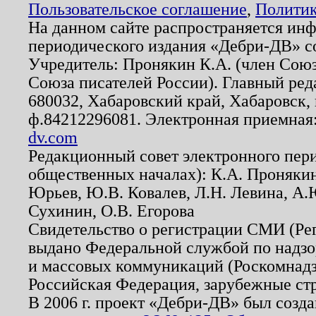
Пользовательское соглашение
,
Политик
На данном сайте распространяется ин
периодического издания «Дебри-ДВ» с
Учредитель: Пронякин К.А. (член Союз
Союза писателей России). Главный ред
680032, Хабаровский край, Хабаровск, п
ф.84212296081. Электронная приемная
dv.com
Редакционный совет электронного пер
общественных началах): К.А. Проняки
Юрьев, Ю.В. Ковалев, Л.Н. Левина, А.
Сухинин, О.В. Егорова
Свидетельство о регистрации СМИ (Р
выдано Федеральной службой по надзо
и массовых коммуникаций (Роскомнадзо
Российская Федерация, зарубежные ст
В 2006 г. проект «Дебри-ДВ» был созда