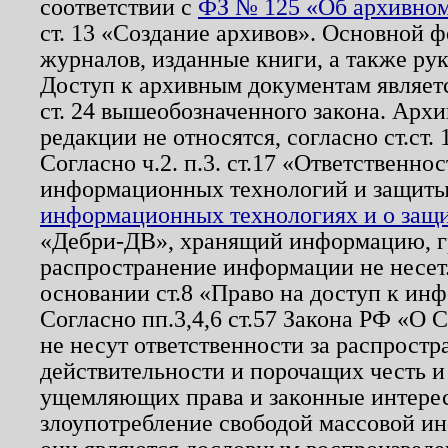
соответствии с
ФЗ № 125 «Об архивном
ст. 13 «Создание архивов». Основной ф
журналов, изданные книги, а также ру
Доступ к архивным документам являетс
ст. 24 вышеобозначенного закона. Арх
редакции не относятся, согласно ст.ст. 
Согласно ч.2. п.3. ст.17 «Ответственн
информационных технологий и защит
информационных технологиях и о защит
«Дебри-ДВ», хранящий информацию, гр
распространение информации не несет.
основании ст.8 «Право на доступ к ин
Согласно пп.3,4,6 ст.57 Закона РФ «О
не несут ответственности за распрост
действительности и порочащих честь и
ущемляющих права и законные интере
злоупотребление свободой массовой ин