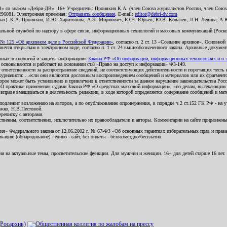
В» со знаком «Дебри-ДВ». 16+ Учредитель: Пронякин К.А. (член Союза журналистов России, член Союза
2296081. Электронная приемная:
Отправить сообщение
. E-mail:
editor@debri-dv.com
алах): К.А. Пронякин, И.Ю. Харитонова, А.Э. Мирмович, Ю.Н. Юрьев, Ю.В. Ковалев, Л.Н. Левина, А.
льной службой по надзору в сфере связи, информационных технологий и массовых коммуникаций (Роском
№ 125 «Об архивном деле в Российской Федерации»
, согласно п. 2 ст. 13 «Создание архивов». Основно
ется открытым в электронном виде, согласно п. 1 ст. 24 вышеобозначенного закона. Архивные документы 
ионных технологий и защиты информации»
Закона РФ «Об информации, информационных технологиях и о за
я основываются и работают на основании ст.8 «Право на доступ к информации» ФЗ-149.
 ответственности за распространение сведений, не соответствующих действительности и порочащих чест
урналиста: ...если они являются дословным воспроизведением сообщений и материалов или их фрагмент
орое может быть установлено и привлечено к ответственности за данное нарушение законодательства Рос
«О практике применения судами Закона РФ «О средствах массовой информации», «по делам, вытекающим 
вправе вмешиваться в деятельность редакции, в ходе которой определяется содержание сообщений и мат
одлежит возложению на авторов, а по опубликованию опровержения, в порядке ч.2 ст.152 ГК РФ - на уч
ожко, Н.В.Пестовой.
ереписку с авторами.
тственны, соответственно, исключительно их правообладатели и авторы. Комментарии на сайте приравне
я» Федерального закона от 12.06.2002 г. № 67-ФЗ «Об основных гарантиях избирательных прав и права н
ацию (обнародование) - едино - сайт, без оплаты - безвозмездно/бесплатно.
ии на актуальные темы, просветительские функции. Для мужчин и женщин. 16+ для детей старше 16 лет.