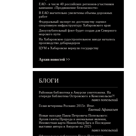
ЕАО - в числе 40 российских регионов-участников
кампании «Продвижение безопасности»
В ЕАО значительно увеличены объемы дорожных
работ
Федеральный эксперт по достоинству оценил
спортивную инфраструктуру Хабаровского края
Дноуглубительный флот будет создан для Северного
морского пути
На Хабаровском судостроительном заводе началось
производство дебаркадеров
ЦУМ в Хабаровске вернули государству
Архив новостей >>
БЛОГИ
Районная библиотека в Амурске уничтожена. На
очереди библиотека Островского в Комсомольске?!
павел попельский
Голая вечеринка Роснано 2015г. Итог.
Евгений Афанасьев
Новые находки Павла Петровича Попельского:
Архив газеты Природа и аномальные явления,
Неизвестная карта НижнеАмурЛага и Последние
выставки автора в Амурске по 2025
павел попельский