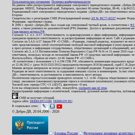
Пользовательское соглашение
,
Политика конфиденциальности
На данном сайте распространяется информация электронного периодического издания «Дебри-Д
редакции: 680032, Хабаровский край, Хабаровск, проспект 60-летия Октября, 88-46, т./ф.8421
Редакционный совет электронного периодического издания «Дебри-ДВ» (на общественных нач
Егорова
Свидетельство о регистрации СМИ (Регистрационный номер)
ЭЛ № ФС77-45537
выдано Федера
Федерация, зарубежные страны.
В 2006 г. проект «Дебри-ДВ» был создан как электронный частный архив, в соответствии с
ФЗ 
книги, а также рукописи по дальневосточной (РФ) тематике. Доступ к архивным документам явля
Гражданского кодекса РФ
.
Согласно ч.2. п.3. ст.17 «Ответственность за правонарушения в сфере информации, информац
гражданско-правовую ответственность за распространение информации не несет. Сайт и редакци
Согласно пп.3,4,6 ст.57 Закона РФ «О СМИ», «Редакция, главный редактор, журналист не несут
либо представляющих собой злоупотребление свободой массовой информации и (или) правами ж
в пресс-релизах и информация государственных, общественных организаций и объединений), кот
Согласно абз.3, п.13 Постановления Пленума Верховного Суда РФ №16 от 15 июня 2010 года 
ответчиком, поскольку исходя из положений Закона РФ «О средствах массовой информации» не 
Воспользуйтесь «Правом на ответ» (ст.46 Закона РФ «О СМИ»).
«В соответствии с положением ч.3 ст.196 ГПК РФ, обязанность компенсации морального вреда п
от 22.08.2012 г. (дело №33-5325/2012) председательствующего И.И.Куликовой, судей С.И.Дор
Мнения авторов материалов не всегда совпадают с позицией редакции. Редакция не вступает в п
Редакция не несет ответственность за содержание внешних ссылок и комментариев. За них отве
ДВ», ответственность за достоверность и наполняемость несут авторы.
Политические опросы/голосования проводятся согласно ч.2. ст.46 «Опросы общественного мнени
(лица), заказавшее (заказавших) проведение опроса и оплатившее (оплативших) указанную публик
Часовой пояс сервера UTC+11 (AEST), фактически +8 мск.
Если вы обнаружили ошибки на сайте, пожалуйста,
сообщите нам об этом
.
Распространение информации о политической, социальной, духовной жизни общества, публикац
СМИ не получает субсидий.
Адреса сайта:
DEBRI-DV.COM
,
DEBRI-DV.RU
.
В социальных сетях:
© Дебри-ДВ, 20.04.2006 - 2026