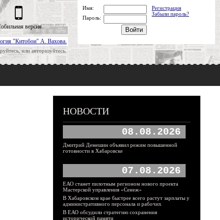
Имя:
Регистрация
Забыли пароль?
Пароль:
обильная версия
огия "Китобои" А. Вахова.
руйтесь, или авторизуйтесь.
НОВОСТИ
08.08.2026
Дмитрий Демешин объявил режим повышенной
готовности в Хабаровске
07.08.2026
ЕАО станет пилотным регионом нового проекта
Мастерской управления «Сенеж»
В Хабаровском крае быстрее всего растут зарплаты у
административного персонала и рабочих
В ЕАО обсудили стратегию сохранения
исторической памяти