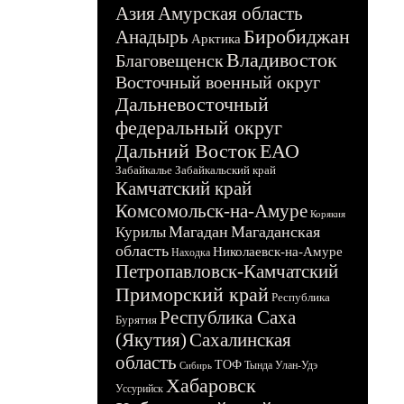
Азия
Амурская область
Биробиджан
Анадырь
Арктика
Владивосток
Благовещенск
Восточный военный округ
Дальневосточный
федеральный округ
Дальний Восток
ЕАО
Забайкалье
Забайкальский край
Камчатский край
Комсомольск-на-Амуре
Корякия
Магадан
Магаданская
Курилы
область
Николаевск-на-Амуре
Находка
Петропавловск-Камчатский
Приморский край
Республика
Республика Саха
Бурятия
(Якутия)
Сахалинская
область
ТОФ
Тында
Улан-Удэ
Сибирь
Хабаровск
Уссурийск