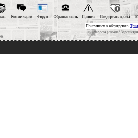
хив
Комментарии
Форум
Обратная связь
Правила
Поддержать проект
М
Приглашаем к обсуждению:
Трил
Надоела реклама? Зарегистри
ск