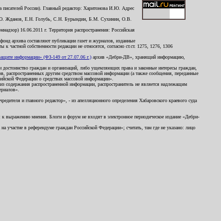
 писателей России). Главный редактор: Харитонова И.Ю. Адрес
Ю. Жданов, Е.Н. Голубь, С.Н. Бурындин, Б.М. Сухинин, О.В.
надзор) 16.06.2011 г. Территория распространения: Российская
й фонд архива составляют публикации газет и журналов, изданные
к частной собственности редакции не относятся, согласно ст.ст. 1275, 1276, 1306
щите информации» (ФЗ-149 от 27.07.06 г.)
архив «Дебри-ДВ», хранящий информацию,
ь и достоинство граждан и организаций, либо ущемляющих права и законные интересы граждан,
ов, распространенных другим средством массовой информации (а также сообщения, переданные
сийской Федерации о средствах массовой информации».
из содержания распространенной информации, распространитель не является надлежащим
ериалов».
редителя и главного редактор», - из апелляционного определения Хабаровского краевого суда
ны к выражению мнения. Блоги и форум не входят в электронное периодическое издание «Дебри-
а участие в референдуме граждан Российской Федерации»; считать, там где не указано: лицо