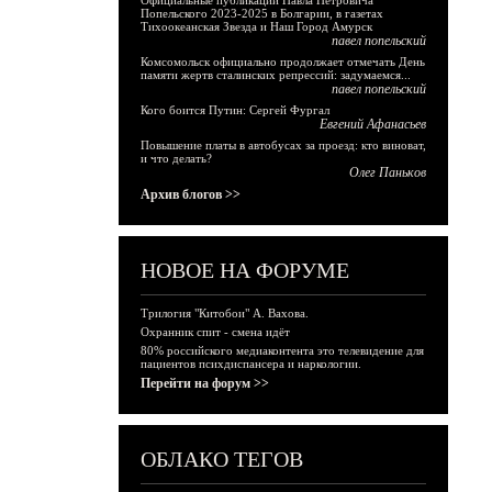
Официальные публикации Павла Петровича
Попельского 2023-2025 в Болгарии, в газетах
Тихоокеанская Звезда и Наш Город Амурск
павел попельский
Комсомольск официально продолжает отмечать День
памяти жертв сталинских репрессий: задумаемся...
павел попельский
Кого боится Путин: Сергей Фургал
Евгений Афанасьев
Повышение платы в автобусах за проезд: кто виноват,
и что делать?
Олег Паньков
Архив блогов >>
НОВОЕ НА ФОРУМЕ
Трилогия "Китобои" А. Вахова.
Охранник спит - смена идёт
80% российского медиаконтента это телевидение для
пациентов психдиспансера и наркологии.
Перейти на форум >>
ОБЛАКО ТЕГОВ