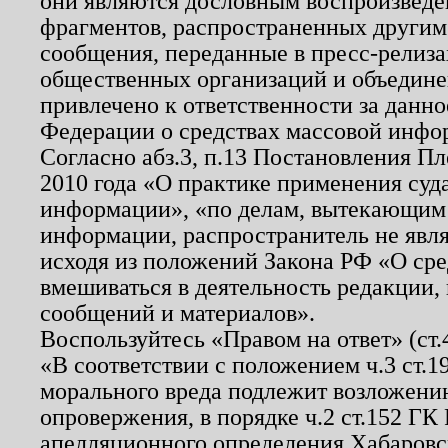
они являются дословным воспроизведе
фрагментов, распространенных другим
сообщения, переданные в пресс-релиза
общественных организаций и объединен
привлечено к ответственности за данн
Федерации о средствах массовой инфо
Согласно абз.3, п.13 Постановления П
2010 года «О практике применения суд
информации», «по делам, вытекающим
информации, распространитель не явл
исходя из положений Закона РФ «О ср
вмешиваться в деятельность редакции, 
сообщений и материалов».
Воспользуйтесь «Правом на ответ» (ст
«В соответствии с положением ч.3 ст.
морального вреда подлежит возложению
опровержения, в порядке ч.2 ст.152 ГК 
апелляционного определения Хабаровско