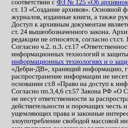
соответствии с
ФЗ № 125 «Об архивном
ст. 13 «Создание архивов». Основной ф
журналов, изданные книги, а также ру
Доступ к архивным документам являетс
ст. 24 вышеобозначенного закона. Арх
редакции не относятся, согласно ст.ст. 
Согласно ч.2. п.3. ст.17 «Ответственн
информационных технологий и защит
информационных технологиях и о защит
«Дебри-ДВ», хранящий информацию, гр
распространение информации не несет.
основании ст.8 «Право на доступ к ин
Согласно пп.3,4,6 ст.57 Закона РФ «О
не несут ответственности за распрост
действительности и порочащих честь и
ущемляющих права и законные интере
злоупотребление свободой массовой ин