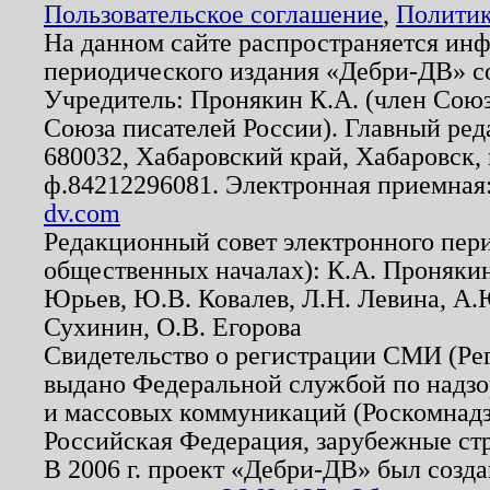
Пользовательское соглашение
,
Политик
На данном сайте распространяется ин
периодического издания «Дебри-ДВ» с
Учредитель: Пронякин К.А. (член Союз
Союза писателей России). Главный ред
680032, Хабаровский край, Хабаровск, п
ф.84212296081. Электронная приемная
dv.com
Редакционный совет электронного пер
общественных началах): К.А. Проняки
Юрьев, Ю.В. Ковалев, Л.Н. Левина, А.
Сухинин, О.В. Егорова
Свидетельство о регистрации СМИ (Р
выдано Федеральной службой по надзо
и массовых коммуникаций (Роскомнадзо
Российская Федерация, зарубежные ст
В 2006 г. проект «Дебри-ДВ» был созда