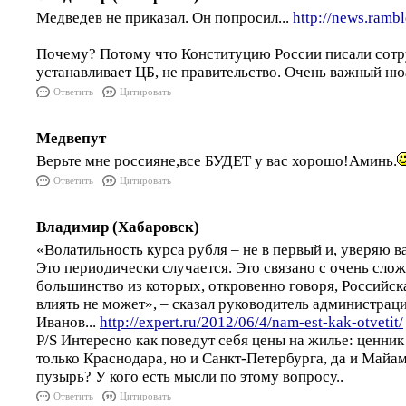
Медведев не приказал. Он попросил...
http://news.ramb
Почему? Потому что Конституцию России писали сот
устанавливает ЦБ, не правительство. Очень важный нюа
Ответить
Цитировать
Медвепут
Верьте мне россияне,все БУДЕТ у вас хорошо!Аминь.
Ответить
Цитировать
Владимир (Хабаровск)
«Волатильность курса рубля – не в первый и, уверяю ва
Это периодически случается. Это связано с очень сло
большинство из которых, откровенно говоря, Российс
влиять не может», – сказал руководитель администрац
Иванов...
http://expert.ru/2012/06/4/nam-est-kak-otvetit/
P/S Интересно как поведут себя цены на жилье: ценни
только Краснодара, но и Санкт-Петербурга, да и Майа
пузырь? У кого есть мысли по этому вопросу..
Ответить
Цитировать