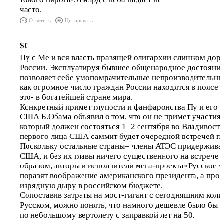
часто.
Ответить
Цитировать
$€
Пу с Ме и вся власть правящей олигархии слишком до
России. Эксплуатируя бывшее общенародное достоян
позволяет себе умопомрачительные непроизводительны
как огромное число граждан России находятся в поясе
это- в богатейшей стране мира.
Конкретный примет глупости и фанфаронства Пу и его 
США Б.Обама объявил о том, что он не примет участи
который должен состояться 1–2 сентября во Владивост
первого лица США саммит будет очередной встречей гл
Поскольку остальные страны– члены АТЭС придержива
США, и без их главы ничего существенного на встрече
образом, авторы и исполнители мега-проекта«Русское 
поразят воображение американского президента, а пр
изрядную дыру в российском бюджете.
Сопоставив затраты на мост-гигант с сегодняшним кол
Русском, можно понять, что намного дешевле было бы
по небольшому вертолету с заправкой лет на 50.