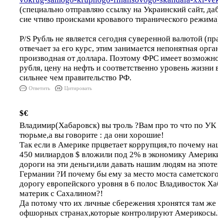
(специально отправляю ссылку на Украинский сайт, да
сие чтиво происками кровавого тиранического режима
P/S Рубль не является сегодня суверенной валютой (пр
отвечает за его курс, этим занимается непонятная орга
производная от доллара. Поэтому ФРС имеет возможно
рубля, цену на нефть и соответственно уровень жизни 
сильнее чем правительство РФ.
Ответить
Цитировать
$€
Владимир(Хабаровск) вы троль ?Вам про то что по УК 
тюрьме,а вы говорите : да они хорошие!
Так если в Америке прцветает коррупция,то почему на
450 милиардов $ вложили под 2% в экономику Америки
дороги на эти деньги,или давать нашим людям на эпоте
Германии ?И почему бы ему за место моста саметског
дорогу европейского уровня в 6 полос Владивосток Ха
материк с Сахалином?!
Да потому что их личные сбережения хронятся там же 
офшорных странах,которые контролируют Америкосы.В