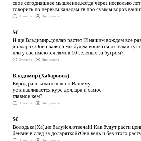
свое сегодняшнее мышление,когда через несколько лет
говорить по первым каналам тв про суммы воров ваши
Ответить
Цитировать
$€
И ще Владимир,доллар растет!И нашим вождям все рав
долларах.Они свалят,а мы будем вошкаться с вами тут 
или у вас имеются лямов 10 зеленых за бугром?
Ответить
Цитировать
Владимир (Хабаровск)
Еврод расскажите как по Вашему
устанавливается курс доллара и самое
главное кем?
Ответить
Цитировать
$€
Володька(Ха),не балуйся,отвечай! Как будут расти це
бензин в след за доларяткой?Они ведь и без этого раст
Ответить
Цитировать