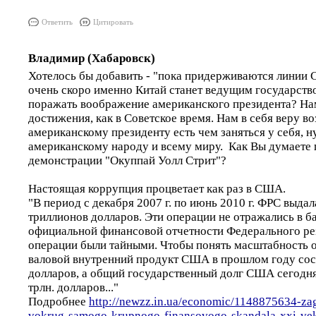
Ответить
Цитировать
Владимир (Хабаровск)
Хотелось бы добавить - "пока придерживаются линии
очень скоро именно Китай станет ведущим государств
поражать воображение американского президента? Н
достижения, как в Советское время. Нам в себя веру в
американскому президенту есть чем заняться у себя, 
американскому народу и всему миру. Как Вы думаете
демонстрации "Окуппай Уолл Стрит"?
Настоящая коррупция процветает как раз в США.
"В период с декабря 2007 г. по июнь 2010 г. ФРС выда
триллионов долларов. Эти операции не отражались в б
официальной финансовой отчетности Федерального рез
операции были тайными. Чтобы понять масштабность о
валовой внутренний продукт США в прошлом году сост
долларов, а общий государственный долг США сегодня
трлн. долларов..."
Подробнее
http://newzz.in.ua/economic/1148875634-za
vokrug-samogo-krupnogo-finansovogo-skandala-xxi-vek