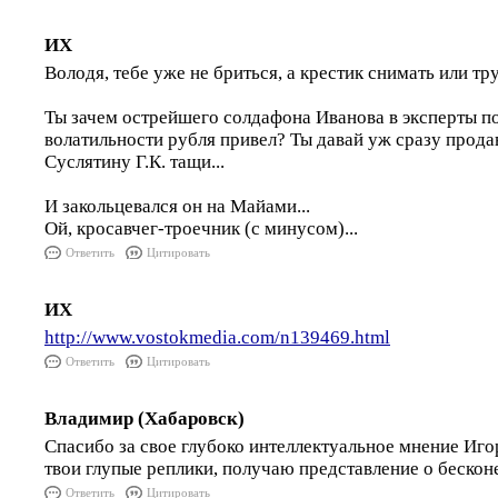
ИХ
Володя, тебе уже не бриться, а крестик снимать или тру
Ты зачем острейшего солдафона Иванова в эксперты п
волатильности рубля привел? Ты давай уж сразу прода
Суслятину Г.К. тащи...
И закольцевался он на Майами...
Ой, кросавчег-троечник (с минусом)...
Ответить
Цитировать
ИХ
http://www.vostokmedia.com/n139469.html
Ответить
Цитировать
Владимир (Хабаровск)
Спасибо за свое глубоко интеллектуальное мнение Иг
твои глупые реплики, получаю представление о бескон
Ответить
Цитировать