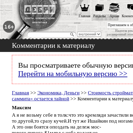
Главная
Разделы
Архив
Коммен
Приглашаем к о
Надоела рек
расширенный пои
Комментарии к материалу
Вы просматриваете обычную версию
Перейти на мобильную версию >>
Главная
>>
Экономика, Деньги
>>
Стоимость строймат
саммита» остается тайной
>> Комментарии к материал
Максим
А я не возьму себе в толк:что это кремляди зачастили 
то другой,то сразу кучей.И тут же Ишайкин под ногами
А это они боятся опоздать на дележ мос-
тового пирога-$1млрд с неба падает не