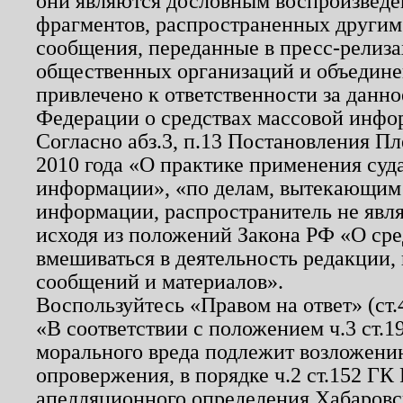
они являются дословным воспроизведе
фрагментов, распространенных другим
сообщения, переданные в пресс-релиза
общественных организаций и объединен
привлечено к ответственности за данн
Федерации о средствах массовой инфо
Согласно абз.3, п.13 Постановления П
2010 года «О практике применения суд
информации», «по делам, вытекающим
информации, распространитель не явл
исходя из положений Закона РФ «О ср
вмешиваться в деятельность редакции, 
сообщений и материалов».
Воспользуйтесь «Правом на ответ» (ст
«В соответствии с положением ч.3 ст.
морального вреда подлежит возложению
опровержения, в порядке ч.2 ст.152 ГК 
апелляционного определения Хабаровско