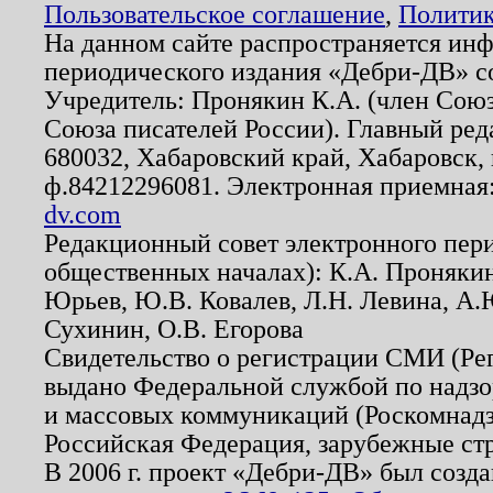
Пользовательское соглашение
,
Политик
На данном сайте распространяется ин
периодического издания «Дебри-ДВ» с
Учредитель: Пронякин К.А. (член Союз
Союза писателей России). Главный ред
680032, Хабаровский край, Хабаровск, п
ф.84212296081. Электронная приемная
dv.com
Редакционный совет электронного пер
общественных началах): К.А. Проняки
Юрьев, Ю.В. Ковалев, Л.Н. Левина, А.
Сухинин, О.В. Егорова
Свидетельство о регистрации СМИ (Р
выдано Федеральной службой по надзо
и массовых коммуникаций (Роскомнадзо
Российская Федерация, зарубежные ст
В 2006 г. проект «Дебри-ДВ» был созда