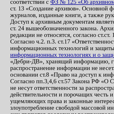
соответствии с
ФЗ № 125 «Об архивном
ст. 13 «Создание архивов». Основной ф
журналов, изданные книги, а также ру
Доступ к архивным документам являетс
ст. 24 вышеобозначенного закона. Арх
редакции не относятся, согласно ст.ст. 
Согласно ч.2. п.3. ст.17 «Ответственн
информационных технологий и защит
информационных технологиях и о защит
«Дебри-ДВ», хранящий информацию, гр
распространение информации не несет.
основании ст.8 «Право на доступ к ин
Согласно пп.3,4,6 ст.57 Закона РФ «О
не несут ответственности за распрост
действительности и порочащих честь и
ущемляющих права и законные интере
злоупотребление свободой массовой ин