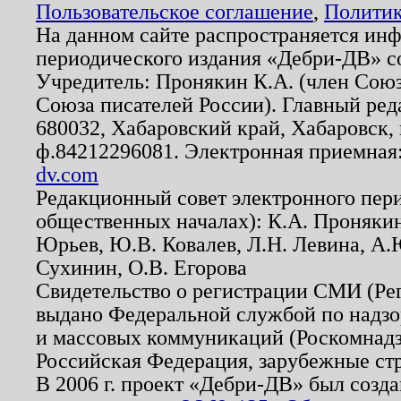
Пользовательское соглашение
,
Политик
На данном сайте распространяется ин
периодического издания «Дебри-ДВ» с
Учредитель: Пронякин К.А. (член Союз
Союза писателей России). Главный ред
680032, Хабаровский край, Хабаровск, п
ф.84212296081. Электронная приемная
dv.com
Редакционный совет электронного пер
общественных началах): К.А. Проняки
Юрьев, Ю.В. Ковалев, Л.Н. Левина, А.
Сухинин, О.В. Егорова
Свидетельство о регистрации СМИ (Р
выдано Федеральной службой по надзо
и массовых коммуникаций (Роскомнадзо
Российская Федерация, зарубежные ст
В 2006 г. проект «Дебри-ДВ» был созда