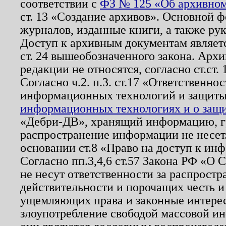
соответствии с
ФЗ № 125 «Об архивном
ст. 13 «Создание архивов». Основной ф
журналов, изданные книги, а также ру
Доступ к архивным документам являетс
ст. 24 вышеобозначенного закона. Арх
редакции не относятся, согласно ст.ст. 
Согласно ч.2. п.3. ст.17 «Ответственн
информационных технологий и защит
информационных технологиях и о защит
«Дебри-ДВ», хранящий информацию, гр
распространение информации не несет.
основании ст.8 «Право на доступ к ин
Согласно пп.3,4,6 ст.57 Закона РФ «О
не несут ответственности за распрост
действительности и порочащих честь и
ущемляющих права и законные интере
злоупотребление свободой массовой ин