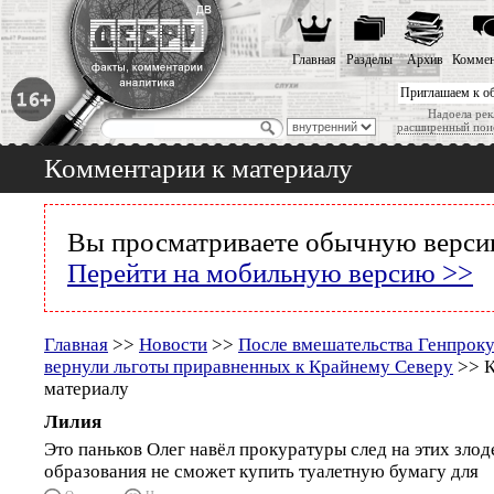
Главная
Разделы
Архив
Коммен
Приглашаем к о
Надоела рек
расширенный пои
Комментарии к материалу
Вы просматриваете обычную версию
Перейти на мобильную версию >>
Главная
>>
Новости
>>
После вмешательства Генпроку
вернули льготы приравненных к Крайнему Северу
>> К
материалу
Лилия
Это паньков Олег навёл прокуратуры след на этих злоде
образования не сможет купить туалетную бумагу для