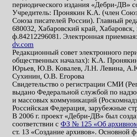
периодического издания «Дебри-ДВ» с
Учредитель: Пронякин К.А. (член Союз
Союза писателей России). Главный ред
680032, Хабаровский край, Хабаровск, п
ф.84212296081. Электронная приемная
dv.com
Редакционный совет электронного пер
общественных началах): К.А. Проняки
Юрьев, Ю.В. Ковалев, Л.Н. Левина, А.
Сухинин, О.В. Егорова
Свидетельство о регистрации СМИ (Р
выдано Федеральной службой по надзо
и массовых коммуникаций (Роскомнадзо
Российская Федерация, зарубежные ст
В 2006 г. проект «Дебри-ДВ» был созда
соответствии с
ФЗ № 125 «Об архивном
ст. 13 «Создание архивов». Основной ф