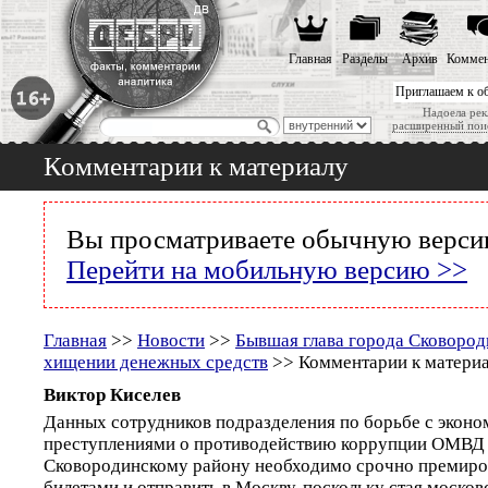
Главная
Разделы
Архив
Коммен
Приглашаем к о
Надоела рек
расширенный пои
Комментарии к материалу
Вы просматриваете обычную версию
Перейти на мобильную версию >>
Главная
>>
Новости
>>
Бывшая глава города Сковород
хищении денежных средств
>> Комментарии к матери
Виктор Киселев
Данных сотрудников подразделения по борьбе с экон
преступлениями о противодействию коррупции ОМВД 
Сковородинскому району необходимо срочно премиро
билетами и отправить в Москву, поскольку стая москов