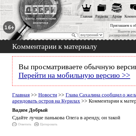
Главная
Разделы
Архив
Коммен
Приглашаем к о
Надоела рек
расширенный пои
Комментарии к материалу
Вы просматриваете обычную версию
Перейти на мобильную версию >>
Главная
>>
Новости
>>
Глава Сахалина сообщил о жел
арендовать остров на Курилах
>> Комментарии к мате
Вадим Добрый
Сдайте лучше панькова Олега в аренду, он такой
Ответить
Цитировать