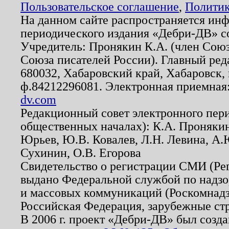
Пользовательское соглашение
,
Политик
На данном сайте распространяется ин
периодического издания «Дебри-ДВ» с
Учредитель: Пронякин К.А. (член Союз
Союза писателей России). Главный ред
680032, Хабаровский край, Хабаровск, п
ф.84212296081. Электронная приемная
dv.com
Редакционный совет электронного пер
общественных началах): К.А. Проняки
Юрьев, Ю.В. Ковалев, Л.Н. Левина, А.
Сухинин, О.В. Егорова
Свидетельство о регистрации СМИ (Р
выдано Федеральной службой по надзо
и массовых коммуникаций (Роскомнадзо
Российская Федерация, зарубежные ст
В 2006 г. проект «Дебри-ДВ» был созда