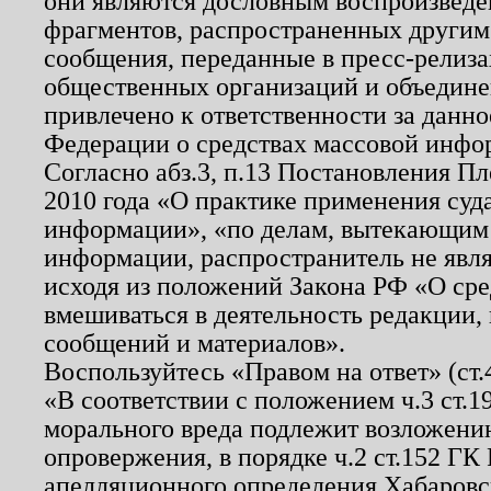
они являются дословным воспроизведе
фрагментов, распространенных другим
сообщения, переданные в пресс-релиза
общественных организаций и объединен
привлечено к ответственности за данн
Федерации о средствах массовой инфо
Согласно абз.3, п.13 Постановления П
2010 года «О практике применения суд
информации», «по делам, вытекающим
информации, распространитель не явл
исходя из положений Закона РФ «О ср
вмешиваться в деятельность редакции, 
сообщений и материалов».
Воспользуйтесь «Правом на ответ» (ст
«В соответствии с положением ч.3 ст.
морального вреда подлежит возложению
опровержения, в порядке ч.2 ст.152 ГК 
апелляционного определения Хабаровско