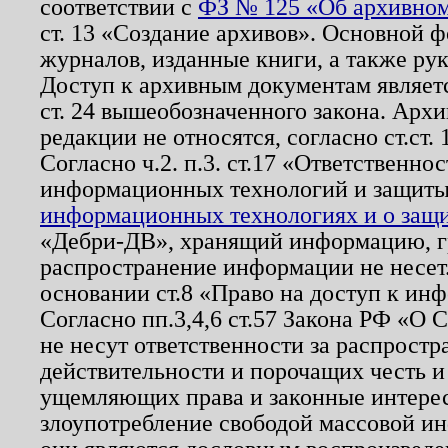
соответствии с
ФЗ № 125 «Об архивном
ст. 13 «Создание архивов». Основной ф
журналов, изданные книги, а также ру
Доступ к архивным документам являетс
ст. 24 вышеобозначенного закона. Арх
редакции не относятся, согласно ст.ст. 
Согласно ч.2. п.3. ст.17 «Ответственн
информационных технологий и защит
информационных технологиях и о защит
«Дебри-ДВ», хранящий информацию, гр
распространение информации не несет.
основании ст.8 «Право на доступ к ин
Согласно пп.3,4,6 ст.57 Закона РФ «О
не несут ответственности за распрост
действительности и порочащих честь и
ущемляющих права и законные интере
злоупотребление свободой массовой ин