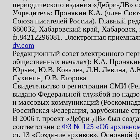
периодического издания «Дебри-ДВ» с
Учредитель: Пронякин К.А. (член Союз
Союза писателей России). Главный ред
680032, Хабаровский край, Хабаровск, п
ф.84212296081. Электронная приемная
dv.com
Редакционный совет электронного пер
общественных началах): К.А. Проняки
Юрьев, Ю.В. Ковалев, Л.Н. Левина, А.
Сухинин, О.В. Егорова
Свидетельство о регистрации СМИ (Р
выдано Федеральной службой по надзо
и массовых коммуникаций (Роскомнадзо
Российская Федерация, зарубежные ст
В 2006 г. проект «Дебри-ДВ» был созда
соответствии с
ФЗ № 125 «Об архивном
ст. 13 «Создание архивов». Основной ф