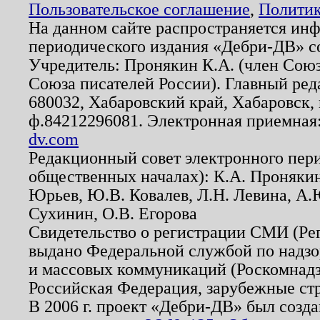
Пользовательское соглашение
,
Политик
На данном сайте распространяется ин
периодического издания «Дебри-ДВ» с
Учредитель: Пронякин К.А. (член Союз
Союза писателей России). Главный ред
680032, Хабаровский край, Хабаровск, п
ф.84212296081. Электронная приемная
dv.com
Редакционный совет электронного пер
общественных началах): К.А. Проняки
Юрьев, Ю.В. Ковалев, Л.Н. Левина, А.
Сухинин, О.В. Егорова
Свидетельство о регистрации СМИ (Р
выдано Федеральной службой по надзо
и массовых коммуникаций (Роскомнадзо
Российская Федерация, зарубежные ст
В 2006 г. проект «Дебри-ДВ» был созда