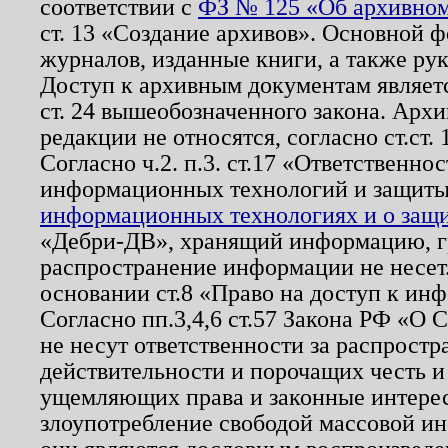
соответствии с
ФЗ № 125 «Об архивном
ст. 13 «Создание архивов». Основной ф
журналов, изданные книги, а также ру
Доступ к архивным документам являетс
ст. 24 вышеобозначенного закона. Арх
редакции не относятся, согласно ст.ст. 
Согласно ч.2. п.3. ст.17 «Ответственн
информационных технологий и защит
информационных технологиях и о защит
«Дебри-ДВ», хранящий информацию, гр
распространение информации не несет.
основании ст.8 «Право на доступ к ин
Согласно пп.3,4,6 ст.57 Закона РФ «О
не несут ответственности за распрост
действительности и порочащих честь и
ущемляющих права и законные интере
злоупотребление свободой массовой ин