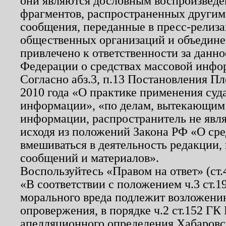
они являются дословным воспроизведе
фрагментов, распространенных другим
сообщения, переданные в пресс-релиза
общественных организаций и объединен
привлечено к ответственности за данн
Федерации о средствах массовой инфо
Согласно абз.3, п.13 Постановления П
2010 года «О практике применения суд
информации», «по делам, вытекающим
информации, распространитель не явл
исходя из положений Закона РФ «О ср
вмешиваться в деятельность редакции, 
сообщений и материалов».
Воспользуйтесь «Правом на ответ» (ст
«В соответствии с положением ч.3 ст.
морального вреда подлежит возложению
опровержения, в порядке ч.2 ст.152 ГК 
апелляционного определения Хабаровско