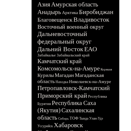
Азия
Амурская область
Биробиджан
Анадырь
Арктика
Владивосток
Благовещенск
Восточный военный округ
Дальневосточный
федеральный округ
Дальний Восток
ЕАО
Забайкалье
Забайкальский край
Камчатский край
Комсомольск-на-Амуре
Корякия
Магадан
Магаданская
Курилы
область
Николаевск-на-Амуре
Находка
Петропавловск-Камчатский
Приморский край
Республика
Республика Саха
Бурятия
(Якутия)
Сахалинская
область
ТОФ
Тында
Улан-Удэ
Сибирь
Хабаровск
Уссурийск