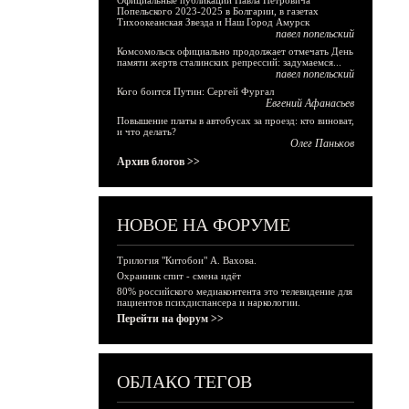
Официальные публикации Павла Петровича
Попельского 2023-2025 в Болгарии, в газетах
Тихоокеанская Звезда и Наш Город Амурск
павел попельский
Комсомольск официально продолжает отмечать День
памяти жертв сталинских репрессий: задумаемся...
павел попельский
Кого боится Путин: Сергей Фургал
Евгений Афанасьев
Повышение платы в автобусах за проезд: кто виноват,
и что делать?
Олег Паньков
Архив блогов >>
НОВОЕ НА ФОРУМЕ
Трилогия "Китобои" А. Вахова.
Охранник спит - смена идёт
80% российского медиаконтента это телевидение для
пациентов психдиспансера и наркологии.
Перейти на форум >>
ОБЛАКО ТЕГОВ