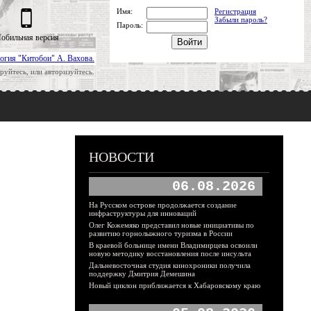
Имя:
Регистрация
Забыли пароль?
Пароль:
обильная версия
огия "Китобои" А. Вахова.
руйтесь, или авторизуйтесь.
НОВОСТИ
06.08.2026
На Русском острове продолжается создание
инфраструктуры для инноваций
Олег Кожемяко представил новые инициативы по
развитию горнолыжного туризма в России
В краевой больнице имени Владимирцева освоили
новую методику восстановления после инсульта
Дальневосточная студия кинохроники получила
поддержку Дмитрия Демешина
Новый циклон приближается к Хабаровскому краю