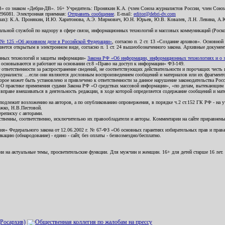
В» со знаком «Дебри-ДВ». 16+ Учредитель: Пронякин К.А. (член Союза журналистов России, член Союза
2296081. Электронная приемная:
Отправить сообщение
. E-mail:
editor@debri-dv.com
алах): К.А. Пронякин, И.Ю. Харитонова, А.Э. Мирмович, Ю.Н. Юрьев, Ю.В. Ковалев, Л.Н. Левина, А.
льной службой по надзору в сфере связи, информационных технологий и массовых коммуникаций (Роском
№ 125 «Об архивном деле в Российской Федерации»
, согласно п. 2 ст. 13 «Создание архивов». Основно
ется открытым в электронном виде, согласно п. 1 ст. 24 вышеобозначенного закона. Архивные документы 
ионных технологий и защиты информации»
Закона РФ «Об информации, информационных технологиях и о за
я основываются и работают на основании ст.8 «Право на доступ к информации» ФЗ-149.
 ответственности за распространение сведений, не соответствующих действительности и порочащих чест
урналиста: ...если они являются дословным воспроизведением сообщений и материалов или их фрагмент
орое может быть установлено и привлечено к ответственности за данное нарушение законодательства Рос
«О практике применения судами Закона РФ «О средствах массовой информации», «по делам, вытекающим 
вправе вмешиваться в деятельность редакции, в ходе которой определяется содержание сообщений и мат
одлежит возложению на авторов, а по опубликованию опровержения, в порядке ч.2 ст.152 ГК РФ - на уч
ожко, Н.В.Пестовой.
ереписку с авторами.
тственны, соответственно, исключительно их правообладатели и авторы. Комментарии на сайте приравне
я» Федерального закона от 12.06.2002 г. № 67-ФЗ «Об основных гарантиях избирательных прав и права н
ацию (обнародование) - едино - сайт, без оплаты - безвозмездно/бесплатно.
ии на актуальные темы, просветительские функции. Для мужчин и женщин. 16+ для детей старше 16 лет.