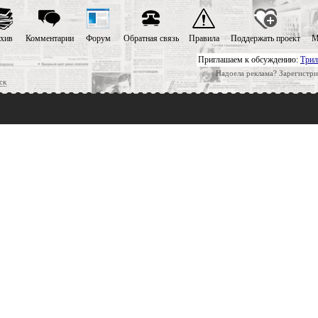
хив
Комментарии
Форум
Обратная связь
Правила
Поддержать проект
М
Приглашаем к обсуждению:
Трил
Надоела реклама? Зарегистри
ск