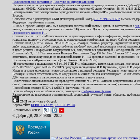
Пользовательское соглашение
,
Политика конфиденциальности
На данном сайте распространяется информация электронного периодического издания «Дебри-Д
редакции: 680032, Хабаровский край, Хабаровск, проспект 60-летия Октября, 88-46, т./ф.8421
Редакционный совет электронного периодического издания «Дебри-ДВ» (на общественных нач
Егорова
Свидетельство о регистрации СМИ (Регистрационный номер)
ЭЛ № ФС77-45537
выдано Федера
Федерация, зарубежные страны.
В 2006 г. проект «Дебри-ДВ» был создан как электронный частный архив, в соответствии с
ФЗ 
книги, а также рукописи по дальневосточной (РФ) тематике. Доступ к архивным документам явля
Гражданского кодекса РФ
.
Согласно ч.2. п.3. ст.17 «Ответственность за правонарушения в сфере информации, информац
гражданско-правовую ответственность за распространение информации не несет. Сайт и редакци
Согласно пп.3,4,6 ст.57 Закона РФ «О СМИ», «Редакция, главный редактор, журналист не несут
либо представляющих собой злоупотребление свободой массовой информации и (или) правами ж
в пресс-релизах и информация государственных, общественных организаций и объединений), кот
Согласно абз.3, п.13 Постановления Пленума Верховного Суда РФ №16 от 15 июня 2010 года 
ответчиком, поскольку исходя из положений Закона РФ «О средствах массовой информации» не 
Воспользуйтесь «Правом на ответ» (ст.46 Закона РФ «О СМИ»).
«В соответствии с положением ч.3 ст.196 ГПК РФ, обязанность компенсации морального вреда п
от 22.08.2012 г. (дело №33-5325/2012) председательствующего И.И.Куликовой, судей С.И.Дор
Мнения авторов материалов не всегда совпадают с позицией редакции. Редакция не вступает в п
Редакция не несет ответственность за содержание внешних ссылок и комментариев. За них отве
ДВ», ответственность за достоверность и наполняемость несут авторы.
Политические опросы/голосования проводятся согласно ч.2. ст.46 «Опросы общественного мнени
(лица), заказавшее (заказавших) проведение опроса и оплатившее (оплативших) указанную публик
Часовой пояс сервера UTC+11 (AEST), фактически +8 мск.
Если вы обнаружили ошибки на сайте, пожалуйста,
сообщите нам об этом
.
Распространение информации о политической, социальной, духовной жизни общества, публикац
СМИ не получает субсидий.
Адреса сайта:
DEBRI-DV.COM
,
DEBRI-DV.RU
.
В социальных сетях:
© Дебри-ДВ, 20.04.2006 - 2026