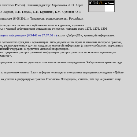
 писателей России). Главный редактор: Харитонова И.Ю. Адрес
Ю. Жданов, Е.Н. Голубь, С.Н. Бурындин, Б.М. Сухинин, О.В.
надзор) 16.06.2011 г. Территория распространения: Российская
й фонд архива составляют публикации газет и журналов, изданные
к частной собственности редакции не относятся, согласно ст.ст. 1275, 1276, 1306
щите информации» (ФЗ-149 от 27.07.06 г.)
архив «Дебри-ДВ», хранящий информацию,
ь и достоинство граждан и организаций, либо ущемляющих права и законные интересы граждан,
ов, распространенных другим средством массовой информации (а также сообщения, переданные
сийской Федерации о средствах массовой информации».
из содержания распространенной информации, распространитель не является надлежащим
ериалов».
редителя и главного редактор», - из апелляционного определения Хабаровского краевого суда
ны к выражению мнения. Блоги и форум не входят в электронное периодическое издание «Дебри-
а участие в референдуме граждан Российской Федерации»; считать, там где не указано: лицо