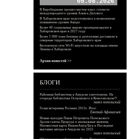
05.08.2026
В Биробиджане прошел мастер-класс стилиста
международного уровня Алекса Датского
В Хабаровском крае подготовились к возможному
повышению уровня Амура
Более 40 социальных выплат проиндексируют в
Хабаровском крае в 2027 году
Более 1 000 тонн бензина и дизтоплива доставили в
северные территории Хабаровского края
Бесплатную сеть Wi-Fi запустили на площади имени
Ленина в Хабаровске
Архив новостей >>
БЛОГИ
Районная библиотека в Амурске уничтожена. На
очереди библиотека Островского в Комсомольске?!
павел попельский
Голая вечеринка Роснано 2015г. Итог.
Евгений Афанасьев
Новые находки Павла Петровича Попельского:
Архив газеты Природа и аномальные явления,
Неизвестная карта НижнеАмурЛага и Последние
выставки автора в Амурске по 2025
павел попельский