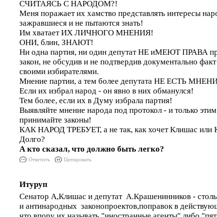
СЧИТАЯСЬ С НАРОДОМ?!
Меня поражает их хамство представлять интересы наро
зажравшиеся и не пытаются знать!
Им хватает ИХ ЛИЧНОГО МНЕНИЯ!
ОНИ, блин, ЗНАЮТ!
Ни одна партия, ни один депутат НЕ иМЕЮТ ПРАВА пр
закон, не обсудив и не подтвердив документально фак
своими избирателями.
Мнение партии, а тем более депутата НЕ ЕСТЬ МНЕ
Если их избрал народ - он явно в них обманулся!
Тем более, если их в Думу избрала партия!
Выявляйте мнение народа под протокол - и только эт
принимайте законы!
КАК НАРОД ТРЕБУЕТ, а не так, как хочет Клишас или
Долго?
А кто сказал, что должно быть легко?
Ответить
Цитировать
Итуруп
Сенатор А,Клишас и депутат А.Крашенинников - стол
и антинародных законопроектов,поправок в действу
что впору их называть "иностранные агенты",либо "пя