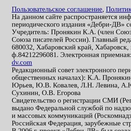
Пользовательское соглашение
,
Политик
На данном сайте распространяется ин
периодического издания «Дебри-ДВ» с
Учредитель: Пронякин К.А. (член Союз
Союза писателей России). Главный ред
680032, Хабаровский край, Хабаровск, п
ф.84212296081. Электронная приемная
dv.com
Редакционный совет электронного пер
общественных началах): К.А. Проняки
Юрьев, Ю.В. Ковалев, Л.Н. Левина, А.
Сухинин, О.В. Егорова
Свидетельство о регистрации СМИ (Р
выдано Федеральной службой по надзо
и массовых коммуникаций (Роскомнадзо
Российская Федерация, зарубежные ст
В 2006 г. проект «Дебри-ДВ» был созда