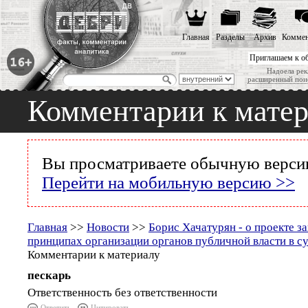
Главная
Разделы
Архив
Коммен
Приглашаем к о
Надоела рек
расширенный пои
Комментарии к мате
Вы просматриваете обычную версию
Перейти на мобильную версию >>
Главная
>>
Новости
>>
Борис Хачатурян - о проекте з
принципах организации органов публичной власти в с
Комментарии к материалу
пескарь
Ответственность без ответственности
Ответить
Цитировать