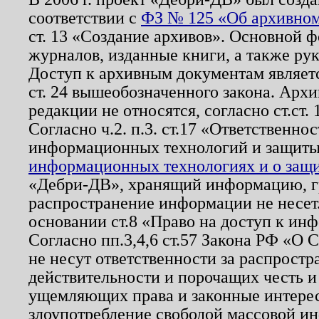
соответствии с
ФЗ № 125 «Об архивном
ст. 13 «Создание архивов». Основной ф
журналов, изданные книги, а также ру
Доступ к архивным документам являетс
ст. 24 вышеобозначенного закона. Арх
редакции не относятся, согласно ст.ст. 
Согласно ч.2. п.3. ст.17 «Ответственн
информационных технологий и защит
информационных технологиях и о защит
«Дебри-ДВ», хранящий информацию, гр
распространение информации не несет.
основании ст.8 «Право на доступ к ин
Согласно пп.3,4,6 ст.57 Закона РФ «О
не несут ответственности за распрост
действительности и порочащих честь и
ущемляющих права и законные интере
злоупотребление свободой массовой ин