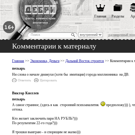
Главная
Разделы
Ар
расширенный пои
Комментарии к материалу
Главная
>>
Экономика, Деньги
>>
Дальний Восток строится
>> Комментарии к 
пескарь
Ни слова о начале движухи (хотя бы имитации) города миллионника на ДВ.
Ответить
Цитировать
Виктор Киселев
пескарь
А самое странное, (здесь я как сторонний психоаналитик
предположу))) ), ч
оттока.
Кто желает заключить пари НА РУБЛЬ?)))
По результатам 22-го года?)))
Я трошки выиграю - и спорящим не жалко)))