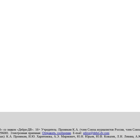
В» со знаком «Дебри-ДВ». 16+ Учредитель: Пронякин К.А. (член Союза журналистов России, член Союза
2296081. Электронная приемная:
Отправить сообщение
. E-mail:
editor@debri-dv.com
алах): К.А. Пронякин, И.Ю. Харитонова, А.Э. Мирмович, Ю.Н. Юрьев, Ю.В. Ковалев, Л.Н. Левина, А.