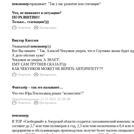
пенсионер
спрашивает: "Так у нас развитие или стагнация?
Что, не вникните в ситуацию?
ПО РАЗВИТИЮ!
Только... стагнации!)))
Ответить
Цитировать
Виктор Киселев
Уважаемый
пенсионер
)))
Вот Вы пишите: " Так, Алексей Чекунков уверен, что в Спутнике жилье будет идт
А дело обстоит хуже!
Чекунков не уверен, А ЗНАЕТ!
ЕМУ САМ ТРУТНЕВ СКАЗАЛ!)))
КАК ЧЕКУНКОВ МОЖЕТ НЕ ВЕРИТЬ АВТОРИТЕТУ??!
Ответить
Цитировать
Фантазёр – так его называют…
Что-что Юра Пчелосамец решил "возместить"?
Отредактировано 21.11.2021 22:38:48
Ответить
Цитировать
пенсионер
В ТОР «Свободный» в Амурской области создается газохимический комплекс 
составит до 2,7 млн тонн полимеров в год, 2,3 млн тонн полиэтилена и 0,4 млн
предприятии и обслуживающих производствах получат более тысячи специалисто