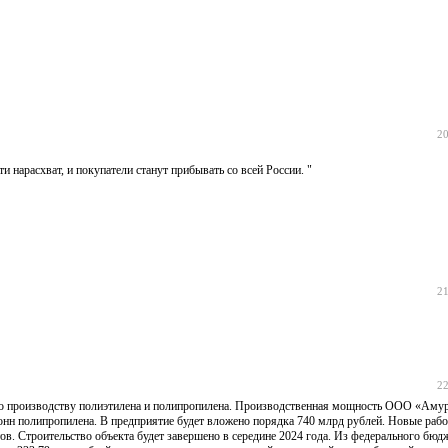
20
и нарасхват, и покупатели станут прибывать со всей России. "
21
22
по производству полиэтилена и полипропилена. Производственная мощность ООО «Ам
 тонн полипропилена. В предприятие будет вложено порядка 740 млрд рублей. Новые рабо
в. Строительство объекта будет завершено в середине 2024 года. Из федерального бюд