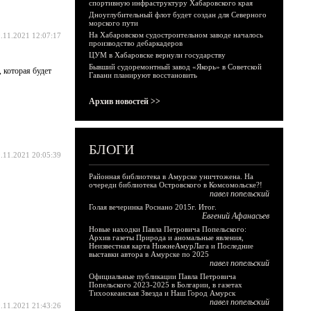
спортивную инфраструктуру Хабаровского края
Дноуглубительный флот будет создан для Северного
морского пути
На Хабаровском судостроительном заводе началось
.11.2021 12:07:17
производство дебаркадеров
ЦУМ в Хабаровске вернули государству
Бывший судоремонтный завод «Якорь» в Советской
 которая будет
Гавани планируют восстановить
Архив новостей >>
БЛОГИ
.11.2021 20:05:39
Районная библиотека в Амурске уничтожена. На
очереди библиотека Островского в Комсомольске?!
павел попельский
Голая вечеринка Роснано 2015г. Итог.
Евгений Афанасьев
Новые находки Павла Петровича Попельского:
Архив газеты Природа и аномальные явления,
Неизвестная карта НижнеАмурЛага и Последние
выставки автора в Амурске по 2025
павел попельский
Официальные публикации Павла Петровича
Попельского 2023-2025 в Болгарии, в газетах
Тихоокеанская Звезда и Наш Город Амурск
павел попельский
.11.2021 21:43:26