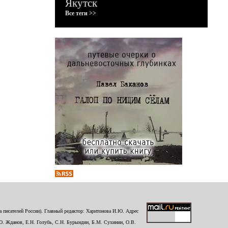
Якутск
Все теги >>
 писателей России). Главный редактор: Харитонова И.Ю. Адрес
Ю. Жданов, Е.Н. Голубь, С.Н. Бурындин, Б.М. Сухинин, О.В.