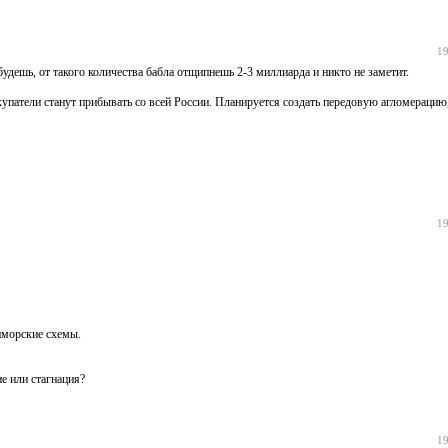
19
удешь, от такого количества бабла отщипнешь 2-3 миллиарда и никто не заметит.
окупатели станут прибывать со всей России. Планируется создать передовую агломерацию,
19
иморские схемы.
е или стагнация?
19