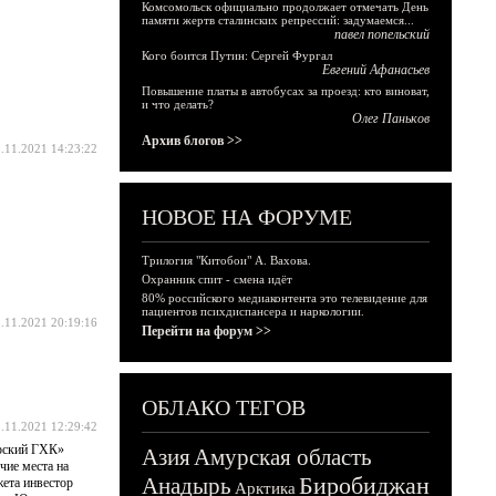
Комсомольск официально продолжает отмечать День
памяти жертв сталинских репрессий: задумаемся...
павел попельский
Кого боится Путин: Сергей Фургал
Евгений Афанасьев
Повышение платы в автобусах за проезд: кто виноват,
и что делать?
Олег Паньков
Архив блогов >>
.11.2021 14:23:22
НОВОЕ НА ФОРУМЕ
Трилогия "Китобои" А. Вахова.
Охранник спит - смена идёт
80% российского медиаконтента это телевидение для
пациентов психдиспансера и наркологии.
.11.2021 20:19:16
Перейти на форум >>
ОБЛАКО ТЕГОВ
.11.2021 12:29:42
урский ГХК»
Азия
Амурская область
чие места на
Биробиджан
Анадырь
жета инвестор
Арктика