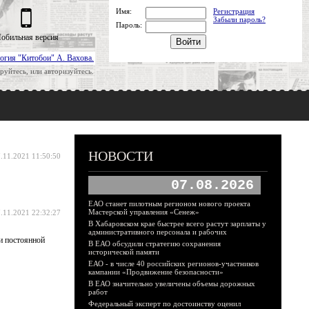
Имя:
Регистрация
Забыли пароль?
Пароль:
обильная версия
огия "Китобои" А. Вахова.
руйтесь, или авторизуйтесь.
НОВОСТИ
.11.2021 11:50:50
07.08.2026
ЕАО станет пилотным регионом нового проекта
Мастерской управления «Сенеж»
.11.2021 22:32:27
В Хабаровском крае быстрее всего растут зарплаты у
административного персонала и рабочих
ии постоянной
В ЕАО обсудили стратегию сохранения
исторической памяти
ЕАО - в числе 40 российских регионов-участников
кампании «Продвижение безопасности»
В ЕАО значительно увеличены объемы дорожных
работ
Федеральный эксперт по достоинству оценил