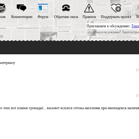
хив
Комментарии
Форум
Обратная связь
Правила
Поддержать проект
М
Приглашаем к обсуждению:
Трил
Надоела реклама? Зарегистри
ск
материалу
17
17
то этих вот планов громадьё... вызовет всплеск оттока населения при имеющемся налич