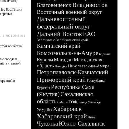
ги «Южная»,
Владивосток
Благовещенск
. Но 855,78 млн
Восточный военный округ
а гранью
Дальневосточный
федеральный округ
Дальний Восток
ЕАО
.11.2021 20:51:11
Забайкалье
Забайкальский край
Камчатский край
страт общества,
Комсомольск-на-Амуре
Корякия
Магадан
Магаданская
ие города и
Курилы
действительной
область
Николаевск-на-Амуре
Находка
Петропавловск-Камчатский
Приморский край
Республика
струкций и
Республика Саха
Бурятия
(Якутия)
Сахалинская
область
ТОФ
Тында
Улан-Удэ
Сибирь
Хабаровск
Уссурийск
Хабаровский край
Чита
Чукотка
Южно-Сахалинск