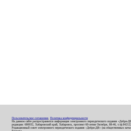
Пользовательское соглашение
,
Политика конфиденциальности
На данном сайте распространяется информация электронного периодического издания «Дебри-Д
редакции: 680032, Хабаровский край, Хабаровск, проспект 60-летия Октября, 88-46, т./ф.8421
Редакционный совет электронного периодического издания «Дебри-ДВ» (на общественных нач
Егорова