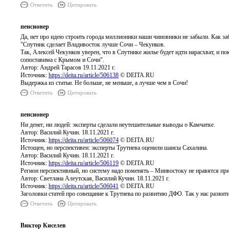
Ответить
Цитировать
пенсионер
Да, нет про идею строить города миллионики наши чиновники не забыли. Как заб
"Спутник сделает Владивосток лучше Сочи – Чекунков.
Так, Алексей Чекунков уверен, что в Спутнике жилье будет идти нарасхват, и п
сопоставима с Крымом и Сочи".
Автор: Андрей Тарасов 19.11.2021 г.
Источник:
https://deita.ru/article/506138
© DEITA.RU
Выдержка из статьи. Не больше, не меньше, а лучше чем в Сочи!
Ответить
Цитировать
пенсионер
Ни денег, ни людей: эксперты сделали неутешительные выводы о Камчатке.
Автор: Василий Кучин. 18.11.2021 г.
Источник:
https://deita.ru/article/506074
© DEITA.RU
Истощен, но перспективен: эксперты Трутнева оценили шансы Сахалина.
Автор: Василий Кучин. 18.11.2021 г.
Источник:
https://deita.ru/article/506119
© DEITA.RU
Регион перспективный, но систему надо поменять – Минвостоку не нравятся пр
Автор: Светлана Алеутская, Василий Кучин. 18.11.2021 г.
Источник:
https://deita.ru/article/506041
© DEITA.RU
Заголовки статей про совещание к Трутнева по развитию ДФО. Так у нас развити
Ответить
Цитировать
Виктор Киселев