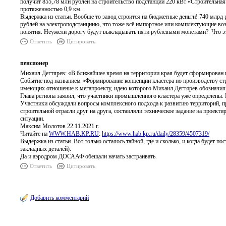
получит 855,78 млн рублей на строительство подстанции 220 кВт «Строительна
протяженностью 0,9 км.
Выдержка из статьи. Вообще то завод строится на бюджетные деньги! 740 млрд 
рублей на электроподстанциию, что тоже всё импортное или комплектующие возят
понятия. Неужели дорогу будут выкладывать пяти рублёвыми монетами? Что это
Ответить
Цитировать
пенсионер
Михаил Дегтярев: «В ближайшее время на территории края будет сформирован
Событие под названием «Формирование концепции кластера по производству стр
имеющих отношение к мегапроекту, идею которого Михаил Дегтярев обозначил 
Глава региона заявил, что участники промышленного кластера уже определены. 
Участники обсуждали вопросы комплексного подхода к развитию территорий, пр
строительной отрасли друг на друга, составляли техническое задание на проект
ситуации.
Максим Молотов 22.11.2021 г.
Читайте на
WWW.HAB.KP.RU
:
https://www.hab.kp.ru/daily/28359/4507319/
Выдержка из статьи. Вот только осталось тайной, где и сколько, и когда буде
закладных деталей).
Да и аэродром ДОСААФ обещали начать застраивать.
Ответить
Цитировать
Добавить комментарий