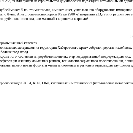
я» и 233,79 млн рублей на строительство двухполосной подъездной автомобильной доро
рублей может быть это многовато, а может и нет, учитывая что оборудование импортное
 с Луны. А на строительство дороги 0,9 км (900 м) потратить 233,79 млн рублей, это з
, рубль так низко пал, или масштабы воровства выросли?
22
 промышленный кластер».
оительных материалов на территории Хабаровского края» собрало представителей всех 
больше года назад.
Кроме того, составлен и проработан комплекс мер государственной поддержки для них.
еференции и защиту локальных рынков, технологии социального проектирования, влиян
ирование, искали новые форматы жилья и изменения в регионе и отрасли для улучшения 
т построено заводов ЖБИ, КПД, ОБД, кирпичных и механических (изготовление металлокон