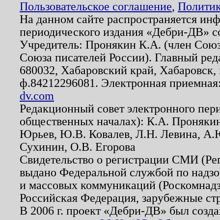
Пользовательское соглашение
,
Политик
На данном сайте распространяется ин
периодического издания «Дебри-ДВ» с
Учредитель: Пронякин К.А. (член Союз
Союза писателей России). Главный ред
680032, Хабаровский край, Хабаровск, п
ф.84212296081. Электронная приемная
dv.com
Редакционный совет электронного пер
общественных началах): К.А. Проняки
Юрьев, Ю.В. Ковалев, Л.Н. Левина, А.
Сухинин, О.В. Егорова
Свидетельство о регистрации СМИ (Р
выдано Федеральной службой по надзо
и массовых коммуникаций (Роскомнадзо
Российская Федерация, зарубежные ст
В 2006 г. проект «Дебри-ДВ» был созда