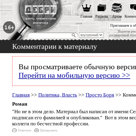
Главная
Разделы
Архив
Коммен
Приглашаем к о
Надоела рек
расширенный пои
Комментарии к материалу
Вы просматриваете обычную версию
Перейти на мобильную версию >>
Главная
>>
Политика, Власть
>>
Просто Боря
>> Комме
Роман
"Но не в этом дело. Материал был написан от имени С
подписан его фамилией и опубликован." Вот в этом вес
коллеги по бесчестной профессии.
Ответить
Цитировать