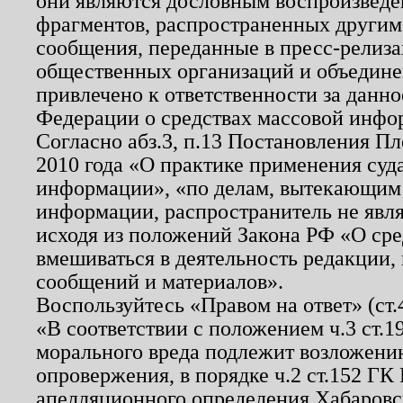
они являются дословным воспроизведе
фрагментов, распространенных другим
сообщения, переданные в пресс-релиза
общественных организаций и объединен
привлечено к ответственности за данн
Федерации о средствах массовой инфо
Согласно абз.3, п.13 Постановления П
2010 года «О практике применения суд
информации», «по делам, вытекающим
информации, распространитель не явл
исходя из положений Закона РФ «О ср
вмешиваться в деятельность редакции, 
сообщений и материалов».
Воспользуйтесь «Правом на ответ» (ст
«В соответствии с положением ч.3 ст.
морального вреда подлежит возложению
опровержения, в порядке ч.2 ст.152 ГК 
апелляционного определения Хабаровско