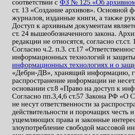
соответствии с
ФЗ № 125 «Об архивном
ст. 13 «Создание архивов». Основной ф
журналов, изданные книги, а также ру
Доступ к архивным документам являетс
ст. 24 вышеобозначенного закона. Арх
редакции не относятся, согласно ст.ст. 
Согласно ч.2. п.3. ст.17 «Ответственн
информационных технологий и защит
информационных технологиях и о защит
«Дебри-ДВ», хранящий информацию, гр
распространение информации не несет.
основании ст.8 «Право на доступ к ин
Согласно пп.3,4,6 ст.57 Закона РФ «О
не несут ответственности за распрост
действительности и порочащих честь и
ущемляющих права и законные интере
злоупотребление свободой массовой ин