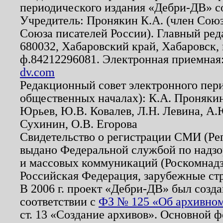
периодического издания «Дебри-ДВ» с
Учредитель: Пронякин К.А. (член Союз
Союза писателей России). Главный ред
680032, Хабаровский край, Хабаровск, п
ф.84212296081. Электронная приемная
dv.com
Редакционный совет электронного пер
общественных началах): К.А. Проняки
Юрьев, Ю.В. Ковалев, Л.Н. Левина, А.
Сухинин, О.В. Егорова
Свидетельство о регистрации СМИ (Р
выдано Федеральной службой по надзо
и массовых коммуникаций (Роскомнадзо
Российская Федерация, зарубежные ст
В 2006 г. проект «Дебри-ДВ» был созда
соответствии с
ФЗ № 125 «Об архивном
ст. 13 «Создание архивов». Основной ф