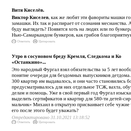
Витя Киселёв.
Виктор Киселев
, как же любят эти фавориты машки г
замашки. Их так и распирает от сознания месианства. А
буду выглядеть? Появятся хоть на людях или по бункер
Нью-Самаркандом бункеров, как грибов благоприятну
Ответить
Цитировать
Утро в сосуновом бреду Кремля, Следкома и Ко
«Останкино»...
Это народный Фургал взял обязательства за 5 лет воо
понятие очереди для бездомных выпускников детдома.
300 квартир им выдавалось, и они часто становились 
предусматривалось для них отдельное ТСЖ, вахта, об
делам и помощь. Уже в свой первый год Фургал изыск
выделить сертификатов и квартир для 580-ти детей-сир
мальчик» Михаил в открытую присваивает себе чужие 
его после этого будет уважать?
Отредактировано 31.10.2021 13:18:52
Ответить
Цитировать