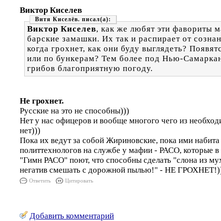
Виктор Киселев
Витя Киселёв.
Виктор Киселев
, как же любят эти фавориты 
барские замашки. Их так и распирает от созна
когда грохнет, как они буду выглядеть? Появят
или по бункерам? Тем более под Нью-Самаркан
грибов благоприятную погоду.
Не грохнет.
Русские на это не способны)))
Нет у нас офицеров и вообще многого чего из необход
нет)))
Пока их ведут за собой Жириновские, пока ими набита
политтехнологов на службе у мафии - РАСО, которые в
"Гимн РАСО" поют, что способны сделать "слона из мух
негатив смешать с дорожной пылью!" - НЕ ГРОХНЕТ!)
Ответить
Цитировать
Добавить комментарий