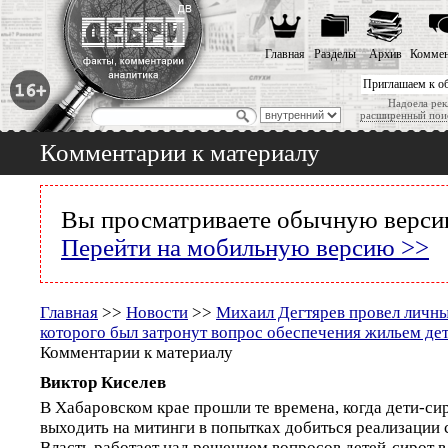
Главная
Разделы
Архив
Коммен
Приглашаем к о
Надоела рек
расширенный пои
Комментарии к материалу
Вы просматриваете обычную версию
Перейти на мобильную версию >>
Главная
>>
Новости
>>
Михаил Дегтярев провел личны
которого был затронут вопрос обеспечения жильем де
Комментарии к материалу
Виктор Киселев
В Хабаровском крае прошли те времена, когда дети-с
выходить на митинги в попытках добиться реализации 
Власть работает над решением вопросов детей-сирот 