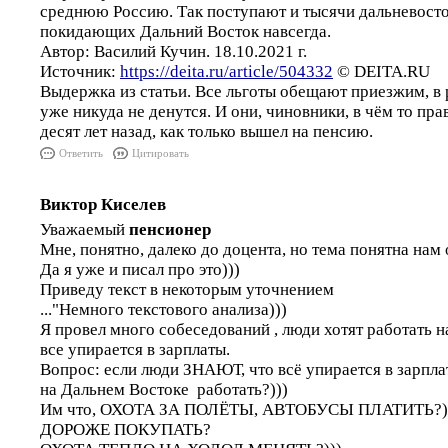
среднюю Россию. Так поступают и тысячи дальневост
покидающих Дальний Восток навсегда.
Автор: Василий Кучин. 18.10.2021 г.
Источник:
https://deita.ru/article/504332
© DEITA.RU
Выдержка из статьи. Все льготы обещают приезжим, в 
уже никуда не денутся. И они, чиновники, в чём то пр
десят лет назад, как только вышел на пенсию.
Ответить
Цитировать
Виктор Киселев
Уважаемый
пенсионер
Мне, понятно, далеко до доцента, но тема понятна нам 
Да я уже и писал про это)))
Приведу текст в некоторым уточнением
..."Немного текстового анализа)))
Я провел много собеседований , люди хотят работать н
все упирается в зарплаты.
Вопрос: если люди ЗНАЮТ, что всё упирается в зарпл
на Дальнем Востоке работать?)))
Им что, ОХОТА ЗА ПОЛЁТЫ, АВТОБУСЫ ПЛАТИТЬ?
ДОРОЖЕ ПОКУПАТЬ?