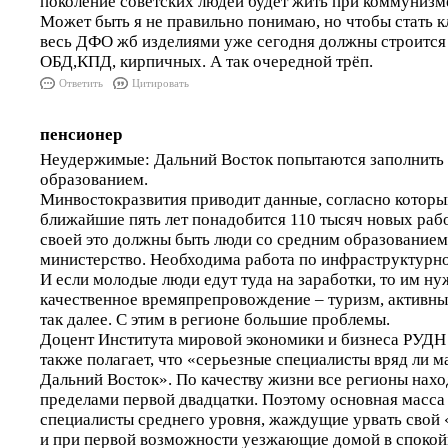
поколение советских людей будет жить при коммунизм
Может быть я не правильно понимаю, но чтобы стать к
весь ДФО жб изделиями уже сегодня должны строится
ОБД,КПД, кирпичных. А так очередной трёп.
Ответить
Цитировать
пенсионер
Неудержимые: Дальний Восток попытаются заполнить
образованием.
Минвостокразвития приводит данные, согласно котор
ближайшие пять лет понадобится 110 тысяч новых рабо
своей это должны быть люди со средним образованием
министерство. Необходима работа по инфраструктурн
И если молодые люди едут туда на заработки, то им нуж
качественное времяпрепровождение – туризм, активны
так далее. С этим в регионе большие проблемы.
Доцент Института мировой экономики и бизнеса РУДН
также полагает, что «серьезные специалисты вряд ли м
Дальний Восток». По качеству жизни все регионы нахо
пределами первой двадцатки. Поэтому основная масс
специалисты среднего уровня, жаждущие урвать свой 
и при первой возможности уезжающие домой в споко