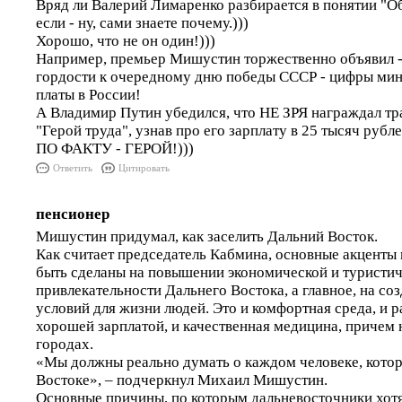
Вряд ли Валерий Лимаренко разбирается в понятии "О
если - ну, сами знаете почему.)))
Хорошо, что не он один!)))
Например, премьер Мишустин торжественно объявил -
гордости к очередному дню победы СССР - цифры ми
платы в России!
А Владимир Путин убедился, что НЕ ЗРЯ награждал тр
"Герой труда", узнав про его зарплату в 25 тысяч рубле
ПО ФАКТУ - ГЕРОЙ!)))
Ответить
Цитировать
пенсионер
Мишустин придумал, как заселить Дальний Восток.
Как считает председатель Кабмина, основные акценты 
быть сделаны на повышении экономической и туристи
привлекательности Дальнего Востока, а главное, на с
условий для жизни людей. Это и комфортная среда, и р
хорошей зарплатой, и качественная медицина, причем 
городах.
«Мы должны реально думать о каждом человеке, кото
Востоке», – подчеркнул Михаил Мишустин.
Основные причины, по которым дальневосточники хотят