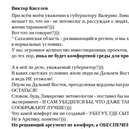
Виктор Киселев
При всём моём уважении к губернатору Валерию Лима
мешает то, что он - не энтомолог и, рассуждая о людях
жизни тараканов!)))
Вот что он говорит?)))
" Сахалинская область - развивающийся регион, и мы 
в нормальных условиях.
У нас огромное количество инвестиционных проектов, 
до тех пор,
пока не будет комфортной среды для пр
А в ней ли дело, уважаемый губернатор?)))
В каких скотских условиях жили люди на Дальнем Вос
и ведь НЕ уезжали!
Перли на Дальний Восток, преодолевая кордоны пагр
ОСТАТЬСЯ!
Словом, будь Лимаренко энтомологом - поставил бы на
эксперимент - И САМ УБЕДИЛСЯ БЫ, ЧТО ДАЖЕ Т
СООБРАЖАЮТ ЛУЧШЕ!)))
Что какой комфорт им ни создавай - УБЕГУТ, ГДЕ СЫ
Не в Арктику, понятно!)))
Но решающий аргумент не комфорт, а ОБЕСПЕЧ