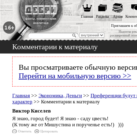
Главная
Разделы
Архив
Коммен
Приглашаем к о
Надоела рек
расширенный пои
Комментарии к материалу
Вы просматриваете обычную версию
Перейти на мобильную версию >>
Главная
>>
Экономика, Деньги
>>
Преференции будут 
характер
>> Комментарии к материалу
Виктор Киселев
Я знаю, город будет! Я знаю - саду цвесть!
(К тому же от Мишустина и порученье есть!) )))
Ответить
Цитировать