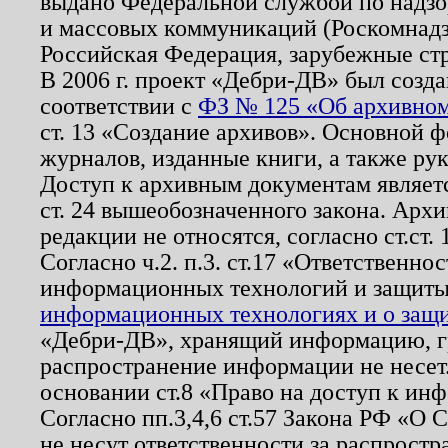
выдано Федеральной службой по надзо
и массовых коммуникаций (Роскомнадзо
Российская Федерация, зарубежные ст
В 2006 г. проект «Дебри-ДВ» был созда
соответствии с
ФЗ № 125 «Об архивном
ст. 13 «Создание архивов». Основной ф
журналов, изданные книги, а также ру
Доступ к архивным документам являетс
ст. 24 вышеобозначенного закона. Арх
редакции не относятся, согласно ст.ст. 
Согласно ч.2. п.3. ст.17 «Ответственн
информационных технологий и защит
информационных технологиях и о защит
«Дебри-ДВ», хранящий информацию, гр
распространение информации не несет.
основании ст.8 «Право на доступ к ин
Согласно пп.3,4,6 ст.57 Закона РФ «О
не несут ответственности за распрост