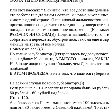
ОХОТА ТЕПЛО НА ХОЛОД МЕНЯТЬ?)))
Или этот пассаж: " Я считаю, что все достойны дальне
кто работает на Дальнем Востоке. И новые, и коренны
живем в одной стране. Я как «новый дальневосточник»
приезжающие специалисты в медицине, университетск
попадают в дискриминационное положение. (Как замет
РАБОЧИХ НИ СЛОВА!))) ПодмигиваниеМало того, чт
собраться и переехать, обустроиться, так они еще и з
меньше на треть. И все молчат.
Почему же все?)))
Но только и губернатор Дегтярёв здесь подразумевает
как надбавку К зарплате, А ВМЕСТО зарплаты, КАК 
На Западе люди получают больше, чем Дальневосточн
надбавкой!
В ЭТОМ ПРОБЛЕМА, а не в том, что видится губернат
На всякий случай поясню губернатору.)))
Если раньше в СССР зарплата продавца была 60 рублей
60 рублей + 60 рублей надбавки.
Итого 120.
А сейчас, если в Перми машинист имеет 100 тысяч, а н
наш эти 80 тысяч имеет с Северной надбавкой. То е