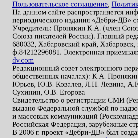
Пользовательское соглашение
,
Политик
На данном сайте распространяется ин
периодического издания «Дебри-ДВ» с
Учредитель: Пронякин К.А. (член Союз
Союза писателей России). Главный ред
680032, Хабаровский край, Хабаровск, п
ф.84212296081. Электронная приемная
dv.com
Редакционный совет электронного пер
общественных началах): К.А. Проняки
Юрьев, Ю.В. Ковалев, Л.Н. Левина, А.
Сухинин, О.В. Егорова
Свидетельство о регистрации СМИ (Р
выдано Федеральной службой по надзо
и массовых коммуникаций (Роскомнадзо
Российская Федерация, зарубежные ст
В 2006 г. проект «Дебри-ДВ» был созда