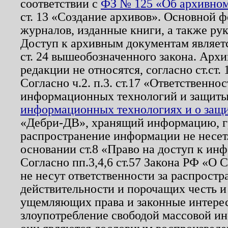
соответствии с
ФЗ № 125 «Об архивном
ст. 13 «Создание архивов». Основной ф
журналов, изданные книги, а также ру
Доступ к архивным документам являетс
ст. 24 вышеобозначенного закона. Арх
редакции не относятся, согласно ст.ст. 
Согласно ч.2. п.3. ст.17 «Ответственн
информационных технологий и защит
информационных технологиях и о защит
«Дебри-ДВ», хранящий информацию, гр
распространение информации не несет.
основании ст.8 «Право на доступ к ин
Согласно пп.3,4,6 ст.57 Закона РФ «О
не несут ответственности за распрост
действительности и порочащих честь и
ущемляющих права и законные интере
злоупотребление свободой массовой ин