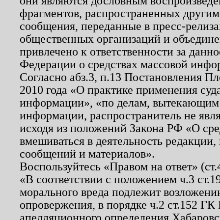
они являются дословным воспроизведе
фрагментов, распространенных другим
сообщения, переданные в пресс-релиза
общественных организаций и объединен
привлечено к ответственности за данн
Федерации о средствах массовой инфо
Согласно абз.3, п.13 Постановления П
2010 года «О практике применения суд
информации», «по делам, вытекающим
информации, распространитель не явл
исходя из положений Закона РФ «О ср
вмешиваться в деятельность редакции, 
сообщений и материалов».
Воспользуйтесь «Правом на ответ» (ст
«В соответствии с положением ч.3 ст.
морального вреда подлежит возложению
опровержения, в порядке ч.2 ст.152 ГК 
апелляционного определения Хабаровско