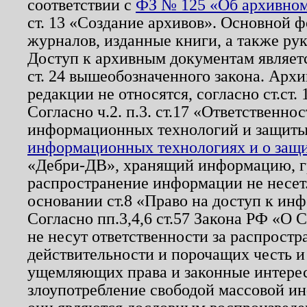
соответствии с
ФЗ № 125 «Об архивном
ст. 13 «Создание архивов». Основной ф
журналов, изданные книги, а также ру
Доступ к архивным документам являетс
ст. 24 вышеобозначенного закона. Арх
редакции не относятся, согласно ст.ст. 
Согласно ч.2. п.3. ст.17 «Ответственн
информационных технологий и защит
информационных технологиях и о защит
«Дебри-ДВ», хранящий информацию, гр
распространение информации не несет.
основании ст.8 «Право на доступ к ин
Согласно пп.3,4,6 ст.57 Закона РФ «О
не несут ответственности за распрост
действительности и порочащих честь и
ущемляющих права и законные интере
злоупотребление свободой массовой ин