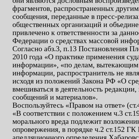
они являются дословным воспроизведе
фрагментов, распространенных другим
сообщения, переданные в пресс-релиза
общественных организаций и объединен
привлечено к ответственности за данн
Федерации о средствах массовой инфо
Согласно абз.3, п.13 Постановления П
2010 года «О практике применения суд
информации», «по делам, вытекающим
информации, распространитель не явл
исходя из положений Закона РФ «О ср
вмешиваться в деятельность редакции, 
сообщений и материалов».
Воспользуйтесь «Правом на ответ» (ст
«В соответствии с положением ч.3 ст.
морального вреда подлежит возложению
опровержения, в порядке ч.2 ст.152 ГК 
апелляционного определения Хабаровско