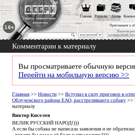
Главная
Разделы
Архив
Коммен
Приглашаем к о
Надоела рек
расширенный пои
Комментарии к материалу
Вы просматриваете обычную версию
Перейти на мобильную версию >>
Главная
>>
Новости
>>
Вступил в силу приговор в от
Облученского района ЕАО, расстрелявшего собаку
>> 
материалу
Виктор Киселев
ВЕЛИК РУССКИЙ НАРОД!)))
А если бы собака не написала заявления и не обратила
- вот кто бы знал о её боли и страданиях?)))