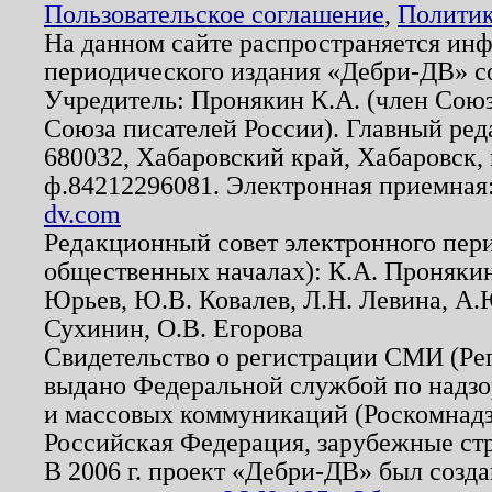
Пользовательское соглашение
,
Политик
На данном сайте распространяется ин
периодического издания «Дебри-ДВ» с
Учредитель: Пронякин К.А. (член Союз
Союза писателей России). Главный ред
680032, Хабаровский край, Хабаровск, п
ф.84212296081. Электронная приемная
dv.com
Редакционный совет электронного пер
общественных началах): К.А. Проняки
Юрьев, Ю.В. Ковалев, Л.Н. Левина, А.
Сухинин, О.В. Егорова
Свидетельство о регистрации СМИ (Р
выдано Федеральной службой по надзо
и массовых коммуникаций (Роскомнадзо
Российская Федерация, зарубежные ст
В 2006 г. проект «Дебри-ДВ» был созда