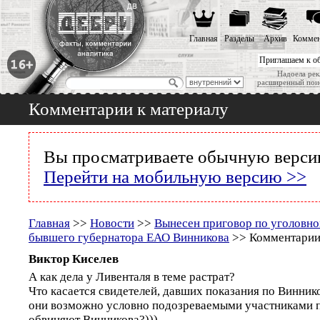
Главная
Разделы
Архив
Коммен
Приглашаем к о
Надоела рек
расширенный пои
Комментарии к материалу
Вы просматриваете обычную версию
Перейти на мобильную версию >>
Главная
>>
Новости
>>
Вынесен приговор по уголовно
бывшего губернатора ЕАО Винникова
>> Комментарии
Виктор Киселев
А как дела у Ливенталя в теме растрат?
Что касается свидетелей, давших показания по Виннико
они возможно условно подозреваемыми участниками по
обвиняют Винникова?)))