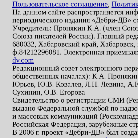
Пользовательское соглашение
,
Политик
На данном сайте распространяется ин
периодического издания «Дебри-ДВ» с
Учредитель: Пронякин К.А. (член Союз
Союза писателей России). Главный ред
680032, Хабаровский край, Хабаровск, п
ф.84212296081. Электронная приемная
dv.com
Редакционный совет электронного пер
общественных началах): К.А. Проняки
Юрьев, Ю.В. Ковалев, Л.Н. Левина, А.
Сухинин, О.В. Егорова
Свидетельство о регистрации СМИ (Р
выдано Федеральной службой по надзо
и массовых коммуникаций (Роскомнадзо
Российская Федерация, зарубежные ст
В 2006 г. проект «Дебри-ДВ» был созда