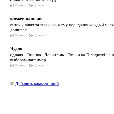
Ответить
Цитировать
олежек паньков
витек у ливенталя все ок, я ему передачку каждый мес
доширак
Ответить
Цитировать
Чудно
однако... Винник.. Левинталь... Этак и на Гольдштейна 
выборам например.
Ответить
Цитировать
Добавить комментарий