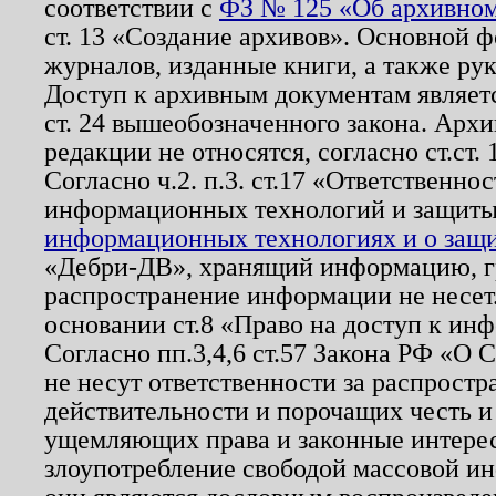
соответствии с
ФЗ № 125 «Об архивном
ст. 13 «Создание архивов». Основной ф
журналов, изданные книги, а также ру
Доступ к архивным документам являетс
ст. 24 вышеобозначенного закона. Арх
редакции не относятся, согласно ст.ст. 
Согласно ч.2. п.3. ст.17 «Ответственн
информационных технологий и защит
информационных технологиях и о защит
«Дебри-ДВ», хранящий информацию, гр
распространение информации не несет.
основании ст.8 «Право на доступ к ин
Согласно пп.3,4,6 ст.57 Закона РФ «О
не несут ответственности за распрост
действительности и порочащих честь и
ущемляющих права и законные интере
злоупотребление свободой массовой ин