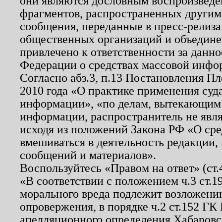
они являются дословным воспроизведе
фрагментов, распространенных другим
сообщения, переданные в пресс-релиза
общественных организаций и объединен
привлечено к ответственности за данн
Федерации о средствах массовой инфо
Согласно абз.3, п.13 Постановления П
2010 года «О практике применения суд
информации», «по делам, вытекающим
информации, распространитель не явл
исходя из положений Закона РФ «О ср
вмешиваться в деятельность редакции, 
сообщений и материалов».
Воспользуйтесь «Правом на ответ» (ст
«В соответствии с положением ч.3 ст.
морального вреда подлежит возложению
опровержения, в порядке ч.2 ст.152 ГК 
апелляционного определения Хабаровско