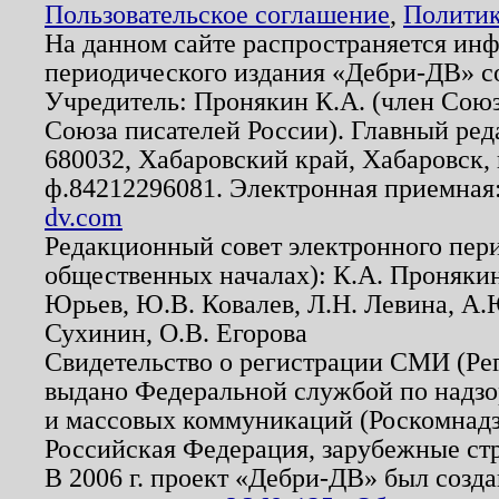
Пользовательское соглашение
,
Политик
На данном сайте распространяется ин
периодического издания «Дебри-ДВ» с
Учредитель: Пронякин К.А. (член Союз
Союза писателей России). Главный ред
680032, Хабаровский край, Хабаровск, п
ф.84212296081. Электронная приемная
dv.com
Редакционный совет электронного пер
общественных началах): К.А. Проняки
Юрьев, Ю.В. Ковалев, Л.Н. Левина, А.
Сухинин, О.В. Егорова
Свидетельство о регистрации СМИ (Р
выдано Федеральной службой по надзо
и массовых коммуникаций (Роскомнадзо
Российская Федерация, зарубежные ст
В 2006 г. проект «Дебри-ДВ» был созда