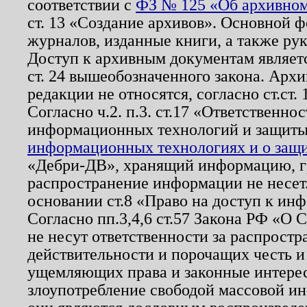
соответствии с
ФЗ № 125 «Об архивном
ст. 13 «Создание архивов». Основной ф
журналов, изданные книги, а также ру
Доступ к архивным документам являетс
ст. 24 вышеобозначенного закона. Арх
редакции не относятся, согласно ст.ст. 
Согласно ч.2. п.3. ст.17 «Ответственн
информационных технологий и защит
информационных технологиях и о защит
«Дебри-ДВ», хранящий информацию, гр
распространение информации не несет.
основании ст.8 «Право на доступ к ин
Согласно пп.3,4,6 ст.57 Закона РФ «О
не несут ответственности за распрост
действительности и порочащих честь и
ущемляющих права и законные интере
злоупотребление свободой массовой ин