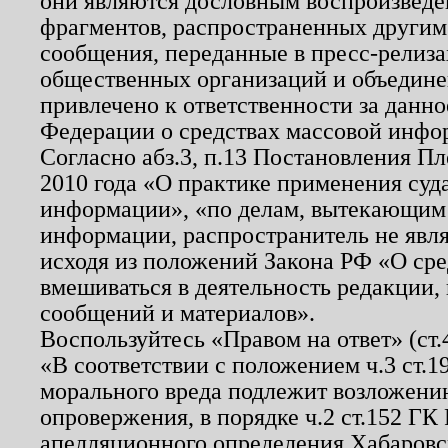
они являются дословным воспроизведе
фрагментов, распространенных другим
сообщения, переданные в пресс-релиза
общественных организаций и объединен
привлечено к ответственности за данн
Федерации о средствах массовой инфо
Согласно абз.3, п.13 Постановления П
2010 года «О практике применения суд
информации», «по делам, вытекающим
информации, распространитель не явл
исходя из положений Закона РФ «О ср
вмешиваться в деятельность редакции, 
сообщений и материалов».
Воспользуйтесь «Правом на ответ» (ст
«В соответствии с положением ч.3 ст.
морального вреда подлежит возложению
опровержения, в порядке ч.2 ст.152 ГК 
апелляционного определения Хабаровско