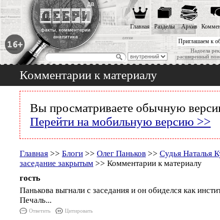
Главная
Разделы
Архив
Коммен
Приглашаем к о
Надоела рек
расширенный пои
Комментарии к материалу
Вы просматриваете обычную версию
Перейти на мобильную версию >>
Главная
>>
Блоги
>>
Олег Паньков
>>
Судья Наталья К
заседание закрытым
>> Комментарии к материалу
гость
Панькова выгнали с заседания и он обиделся как инсти
Печаль...
Ответить
Цитировать