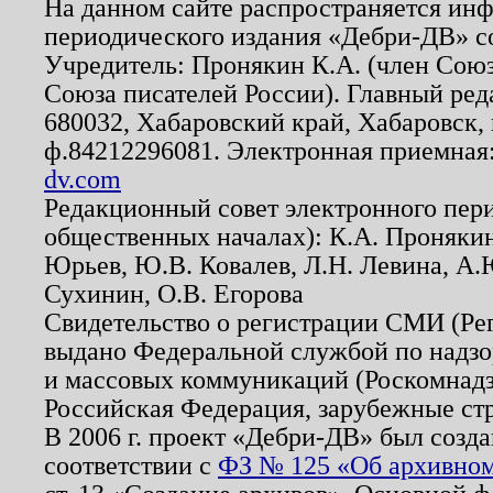
На данном сайте распространяется ин
периодического издания «Дебри-ДВ» с
Учредитель: Пронякин К.А. (член Союз
Союза писателей России). Главный ред
680032, Хабаровский край, Хабаровск, п
ф.84212296081. Электронная приемная
dv.com
Редакционный совет электронного пер
общественных началах): К.А. Проняки
Юрьев, Ю.В. Ковалев, Л.Н. Левина, А.
Сухинин, О.В. Егорова
Свидетельство о регистрации СМИ (Р
выдано Федеральной службой по надзо
и массовых коммуникаций (Роскомнадзо
Российская Федерация, зарубежные ст
В 2006 г. проект «Дебри-ДВ» был созда
соответствии с
ФЗ № 125 «Об архивном