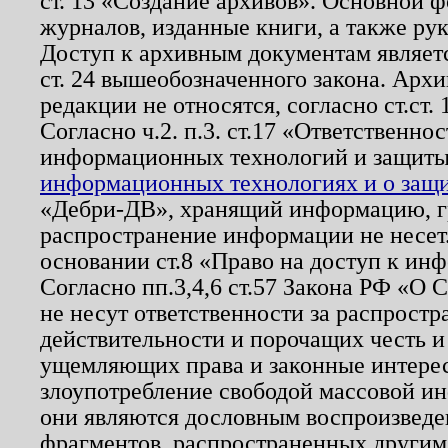
ст. 13 «Создание архивов». Основной ф
журналов, изданные книги, а также ру
Доступ к архивным документам являетс
ст. 24 вышеобозначенного закона. Арх
редакции не относятся, согласно ст.ст. 
Согласно ч.2. п.3. ст.17 «Ответственн
информационных технологий и защит
информационных технологиях и о защит
«Дебри-ДВ», хранящий информацию, гр
распространение информации не несет.
основании ст.8 «Право на доступ к ин
Согласно пп.3,4,6 ст.57 Закона РФ «О
не несут ответственности за распрост
действительности и порочащих честь и
ущемляющих права и законные интере
злоупотребление свободой массовой ин
они являются дословным воспроизведе
фрагментов, распространенных другим