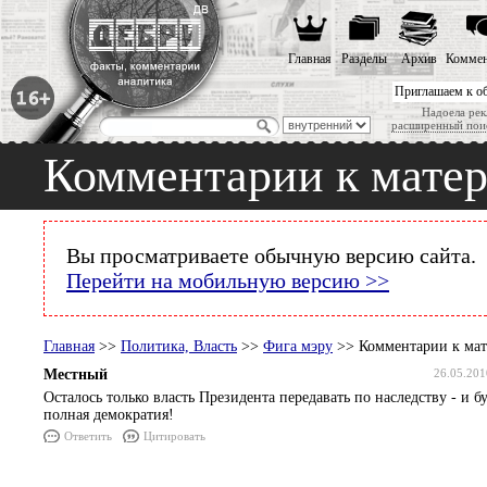
Главная
Разделы
Архив
Коммен
Приглашаем к о
Надоела рек
расширенный пои
Комментарии к мате
Вы просматриваете обычную версию сайта.
Перейти на мобильную версию >>
Главная
>>
Политика, Власть
>>
Фига мэру
>> Комментарии к мат
Местный
26.05.201
Осталось только власть Президента передавать по наследству - и б
полная демократия!
Ответить
Цитировать