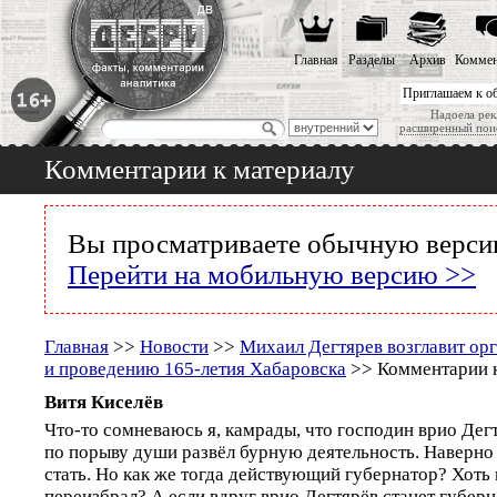
Главная
Разделы
Архив
Коммен
Приглашаем к о
Надоела рек
расширенный пои
Комментарии к материалу
Вы просматриваете обычную версию
Перейти на мобильную версию >>
Главная
>>
Новости
>>
Михаил Дегтярев возглавит орг
и проведению 165-летия Хабаровска
>> Комментарии к
Витя Киселёв
Что-то сомневаюсь я, камрады, что господин врио Дегт
по порыву души развёл бурную деятельность. Наверно
стать. Но как же тогда действующий губернатор? Хоть 
переизбрал? А если вдруг врио Дегтярёв станет губерн