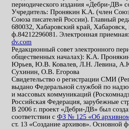
периодического издания «Дебри-ДВ» с
Учредитель: Пронякин К.А. (член Союз
Союза писателей России). Главный ред
680032, Хабаровский край, Хабаровск, п
ф.84212296081. Электронная приемная
dv.com
Редакционный совет электронного пер
общественных началах): К.А. Проняки
Юрьев, Ю.В. Ковалев, Л.Н. Левина, А.
Сухинин, О.В. Егорова
Свидетельство о регистрации СМИ (Р
выдано Федеральной службой по надзо
и массовых коммуникаций (Роскомнадзо
Российская Федерация, зарубежные ст
В 2006 г. проект «Дебри-ДВ» был созда
соответствии с
ФЗ № 125 «Об архивном
ст. 13 «Создание архивов». Основной ф