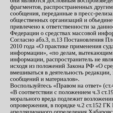
они являются дословным воспроизведе
фрагментов, распространенных другим
сообщения, переданные в пресс-релиза
общественных организаций и объединен
привлечено к ответственности за данн
Федерации о средствах массовой инфо
Согласно абз.3, п.13 Постановления П
2010 года «О практике применения суд
информации», «по делам, вытекающим
информации, распространитель не явл
исходя из положений Закона РФ «О ср
вмешиваться в деятельность редакции, 
сообщений и материалов».
Воспользуйтесь «Правом на ответ» (ст
«В соответствии с положением ч.3 ст.
морального вреда подлежит возложению
опровержения, в порядке ч.2 ст.152 ГК 
апелляционного определения Хабаровско