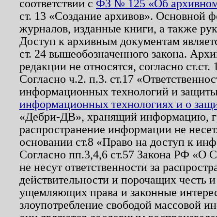
соответствии с
ФЗ № 125 «Об архивном
ст. 13 «Создание архивов». Основной ф
журналов, изданные книги, а также ру
Доступ к архивным документам являетс
ст. 24 вышеобозначенного закона. Арх
редакции не относятся, согласно ст.ст. 
Согласно ч.2. п.3. ст.17 «Ответственн
информационных технологий и защит
информационных технологиях и о защит
«Дебри-ДВ», хранящий информацию, гр
распространение информации не несет.
основании ст.8 «Право на доступ к ин
Согласно пп.3,4,6 ст.57 Закона РФ «О
не несут ответственности за распрост
действительности и порочащих честь и
ущемляющих права и законные интере
злоупотребление свободой массовой ин