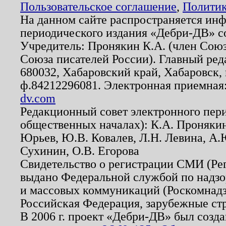
Пользовательское соглашение
,
Политик
На данном сайте распространяется ин
периодического издания «Дебри-ДВ» с
Учредитель: Пронякин К.А. (член Союз
Союза писателей России). Главный ред
680032, Хабаровский край, Хабаровск, п
ф.84212296081. Электронная приемная
dv.com
Редакционный совет электронного пер
общественных началах): К.А. Проняки
Юрьев, Ю.В. Ковалев, Л.Н. Левина, А.
Сухинин, О.В. Егорова
Свидетельство о регистрации СМИ (Р
выдано Федеральной службой по надзо
и массовых коммуникаций (Роскомнадзо
Российская Федерация, зарубежные ст
В 2006 г. проект «Дебри-ДВ» был созда