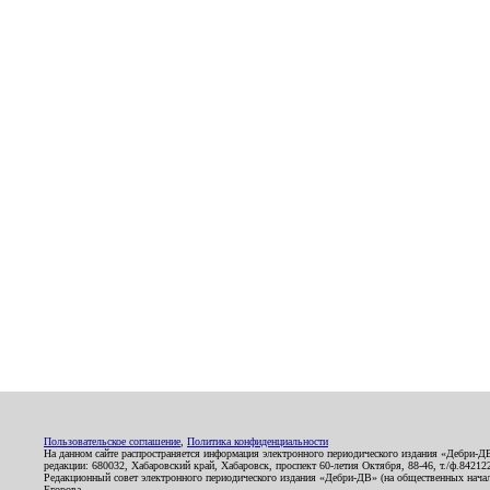
Пользовательское соглашение
,
Политика конфиденциальности
На данном сайте распространяется информация электронного периодического издания «Дебри-Д
редакции: 680032, Хабаровский край, Хабаровск, проспект 60-летия Октября, 88-46, т./ф.8421
Редакционный совет электронного периодического издания «Дебри-ДВ» (на общественных нач
Егорова