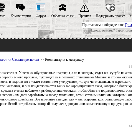
хив
Комментарии
Форум
Обратная связь
Правила
Поддержать проект
М
Приглашаем к обсуждению:
Трил
Надоела реклама? Зарегистри
ск
ивают ли Cахалин регионы?
>> Комментарии к материалу
14
 населения. У всех их обустроенные квартиры, а то и котеджы, ездят они сугубо на ав
 отрасли много проблем, руководят ей в регионах ставленники Москвы и это как оказы
посты и надо ли им с таким состоянием уже руководить, для чего специально переезжать 
естве наказания, и они придерживаются таких же коррупционных схем, которые в более 
ьи кресла в местах поближе к рыбопромышленникам, чтобы облагать их данью личного ха
я версия - им дали заработать на западе миллионы, а то и сотни миллионов, которыми о
омыслового хозяйства. Вот и делайте выводы, как у нас устроены контролирующие рыб
 российский потребитель, который получает дорогую и низкокачественную продукцию н
14