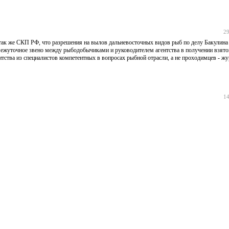
29
так же СКП РФ, что разрешения на вылов дальневосточных видов рыб по делу Бакулина
ежуточное звено между рыбодобычиками и руководителем агентства в получении взяток
нтства из специалистов компетентных в вопросах рыбной отрасли, а не проходимцев - ж
14