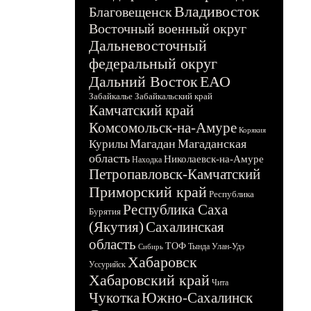
Владивосток
Благовещенск
Восточный военный округ
Дальневосточный
федеральный округ
Дальний Восток
ЕАО
Забайкалье
Забайкальский край
Камчатский край
Комсомольск-на-Амуре
Корякия
Магадан
Магаданская
Курилы
область
Николаевск-на-Амуре
Находка
Петропавловск-Камчатский
Приморский край
Республика
Республика Саха
Бурятия
(Якутия)
Сахалинская
область
ТОФ
Тында
Улан-Удэ
Сибирь
Хабаровск
Уссурийск
Хабаровский край
Чита
Чукотка
Южно-Сахалинск