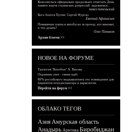
Комсомольск официально продолжает отмечать День
памяти жертв сталинских репрессий: задумаемся...
павел попельский
Кого боится Путин: Сергей Фургал
Евгений Афанасьев
Повышение платы в автобусах за проезд: кто виноват,
и что делать?
Олег Паньков
Архив блогов >>
НОВОЕ НА ФОРУМЕ
Трилогия "Китобои" А. Вахова.
Охранник спит - смена идёт
80% российского медиаконтента это телевидение для
пациентов психдиспансера и наркологии.
Перейти на форум >>
ОБЛАКО ТЕГОВ
Азия
Амурская область
Биробиджан
Анадырь
Арктика