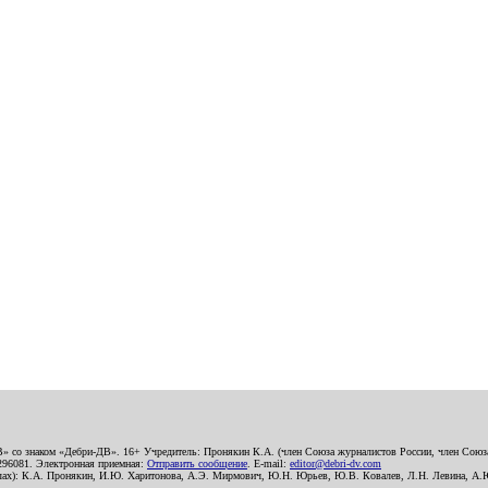
В» со знаком «Дебри-ДВ». 16+ Учредитель: Пронякин К.А. (член Союза журналистов России, член Союза
2296081. Электронная приемная:
Отправить сообщение
. E-mail:
editor@debri-dv.com
алах): К.А. Пронякин, И.Ю. Харитонова, А.Э. Мирмович, Ю.Н. Юрьев, Ю.В. Ковалев, Л.Н. Левина, А.