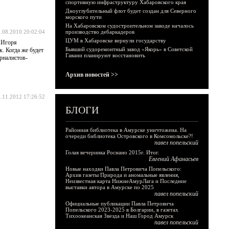
спортивную инфраструктуру Хабаровского края
Дноуглубительный флот будет создан для Северного
морского пути
На Хабаровском судостроительном заводе началось
.08.2010 20:02:04
производство дебаркадеров
ЦУМ в Хабаровске вернули государству
 Игоря
Бывший судоремонтный завод «Якорь» в Советской
. Когда же будет
Гавани планируют восстановить
урналистов-
Архив новостей >>
.11.2012 17:26:52
БЛОГИ
Районная библиотека в Амурске уничтожена. На
очереди библиотека Островского в Комсомольске?!
павел попельский
Голая вечеринка Роснано 2015г. Итог.
Евгений Афанасьев
Новые находки Павла Петровича Попельского:
Архив газеты Природа и аномальные явления,
Неизвестная карта НижнеАмурЛага и Последние
выставки автора в Амурске по 2025
павел попельский
Официальные публикации Павла Петровича
Попельского 2023-2025 в Болгарии, в газетах
Тихоокеанская Звезда и Наш Город Амурск
павел попельский