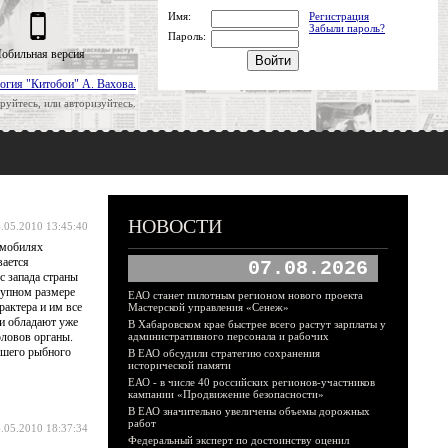
Имя:
Регистрация
Забыли пароль?
Пароль:
обильная версия
огия "Китобои" А. Вахова.
руйтесь, или авторизуйтесь.
НОВОСТИ
.05.2010 13:45:40
томобилях
вается
07.08.2026
с запада страны
крупном размере
ЕАО станет пилотным регионом нового проекта
рактера и им все
Мастерской управления «Сенеж»
ни обладают уже
В Хабаровском крае быстрее всего растут зарплаты у
оловов органы.
административного персонала и рабочих
ашего рыбного
В ЕАО обсудили стратегию сохранения
исторической памяти
ЕАО - в числе 40 российских регионов-участников
кампании «Продвижение безопасности»
В ЕАО значительно увеличены объемы дорожных
работ
.05.2010 18:37:34
Федеральный эксперт по достоинству оценил