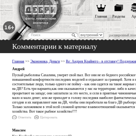
Главная
Разделы
Ар
расширенный пои
Комментарии к материалу
Главная
>>
Экономика, Деньги
>>
Re: Андрея Крайнего - в отставку! Поддерж
Андрей
Пускай рыболовы Сахалина, умерят свой пыл. Все они не из бедного российского
повышенной комфортности последних моделей и отдыхают за границей. Хотя и в
состоятельные люди, только одного не пойму - как они садятся на такие жирные 
на ДВ? Есть три варианта,как они оказываются у нас на территории: либо в кач
процветают на западе; они заплатили за это место, и сели в приятные чиновнич
мало и мало денег; или же приходит в голову последняя наиболее фантастическа
сегодня и их направляют нам на ДВ, чтобы они поработали на благо ДВ рыбопр
Только заложником в этой всей сложной цепочке взаимоотношений оказывается
хозяйства. Вот такое рыбное хозяйство!!!!
Ответить
Цитировать
Максим