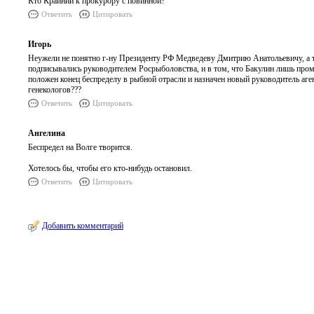
Кто Крайний к прокурору с повинной?
Ответить
Цитировать
Игорь
Неужели не понятно г-ну Президенту РФ Медведеву Дмитрию Анатольевичу, а 
подписывались руководителем Росрыболовства, и в том, что Бакулин лишь пром
положен конец беспределу в рыбной отрасли и назначен новый руководитель аге
генекологов???
Ответить
Цитировать
Ангелина
Беспредел на Волге творится.
Хотелось бы, чтобы его кто-нибудь остановил.
Ответить
Цитировать
Добавить комментарий