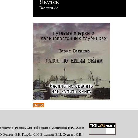
Якутск
Все теги >>
 писателей России). Главный редактор: Харитонова И.Ю. Адрес
Ю. Жданов, Е.Н. Голубь, С.Н. Бурындин, Б.М. Сухинин, О.В.